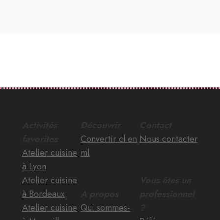
Activités
Découvrir
Contact
favorites
Convertir cl en
Nous contacter
Atelier cuisine
ml
à Lyon
Atelier cuisine
Vous êtes un
à Bordeaux
A propos
professionnel
Atelier cuisine
Qui sommes-
?