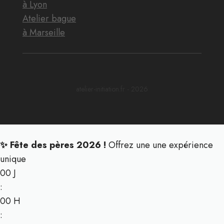
à Lyon
Atelier bague
à Marseille
atelier-initiation.fr - 2026
✨ Fête des pères 2026 !
Offrez une une expérience
unique
00
J
:
00
H
: