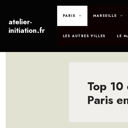
Aller
au
PARIS
MARSEILLE
contenu
atelier-
initiation.fr
LES AUTRES VILLES
LE 
Top 10 
Paris e