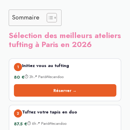
Sommaire
Sélection des meilleurs ateliers
tufting à Paris en 2026
Initiez vous au tufting
1
80 €
⏱ 3h📍 ParisWecandoo
Réserver →
Tuftez votre tapis en duo
2
87.5 €
⏱ 6h📍 ParisWecandoo