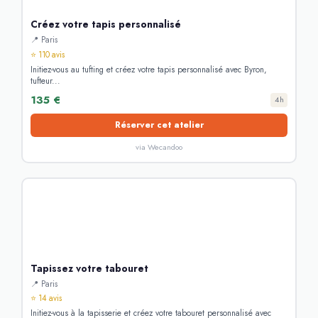
Créez votre tapis personnalisé
📍 Paris
⭐ 110 avis
Initiez-vous au tufting et créez votre tapis personnalisé avec Byron,
tufteur...
135 €
4h
Réserver cet atelier
via Wecandoo
Tapissez votre tabouret
📍 Paris
⭐ 14 avis
Initiez-vous à la tapisserie et créez votre tabouret personnalisé avec