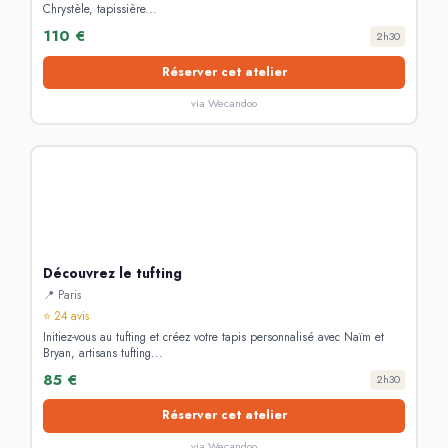
Chrystèle, tapissière...
110 €
2h30
Réserver cet atelier
via Wecandoo
Découvrez le tufting
📍 Paris
⭐ 24 avis
Initiez-vous au tufting et créez votre tapis personnalisé avec Naïm et
Bryan, artisans tufting...
85 €
2h30
Réserver cet atelier
via Wecandoo