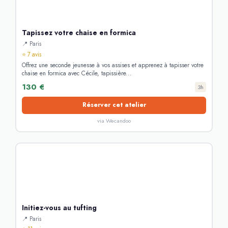
Tapissez votre chaise en formica
📍 Paris
⭐ 7 avis
Offrez une seconde jeunesse à vos assises et apprenez à tapisser votre
chaise en formica avec Cécile, tapissière...
130 €
3h
Réserver cet atelier
via Wecandoo
Initiez-vous au tufting
📍 Paris