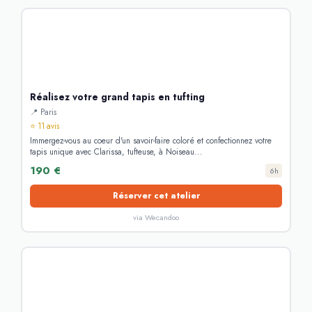
Réalisez votre grand tapis en tufting
📍 Paris
⭐ 11 avis
Immergez-vous au coeur d'un savoir-faire coloré et confectionnez votre
tapis unique avec Clarissa, tufteuse, à Noiseau...
190 €
6h
Réserver cet atelier
via Wecandoo