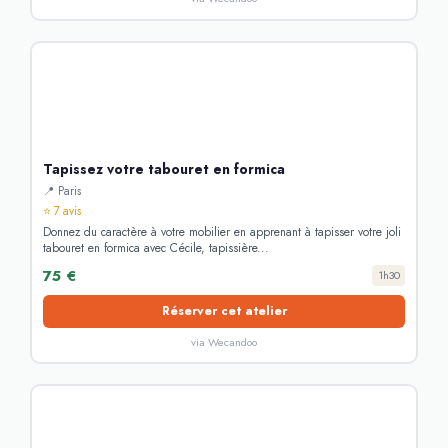
Tapissez votre tabouret en formica
📍 Paris
⭐ 7 avis
Donnez du caractère à votre mobilier en apprenant à tapisser votre joli
tabouret en formica avec Cécile, tapissière...
75 €
1h30
Réserver cet atelier
via Wecandoo