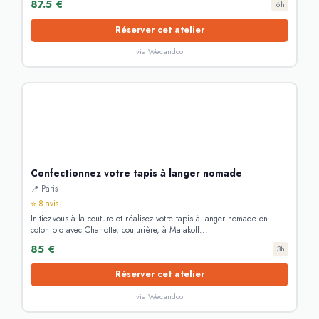
87.5 €
6h
Réserver cet atelier
via Wecandoo
Confectionnez votre tapis à langer nomade
📍 Paris
⭐ 8 avis
Initiez-vous à la couture et réalisez votre tapis à langer nomade en
coton bio avec Charlotte, couturière, à Malakoff...
85 €
3h
Réserver cet atelier
via Wecandoo