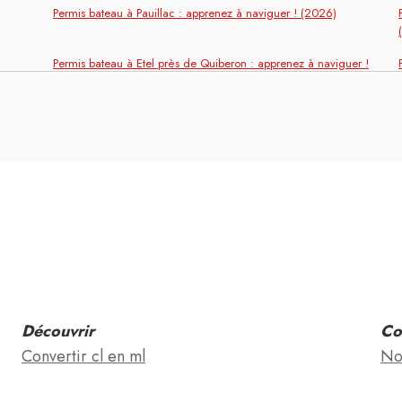
Permis bateau à Pauillac : apprenez à naviguer ! (2026)
Permis bateau à Etel près de Quiberon : apprenez à naviguer !
(2026)
! (2026)
Permis bateau à Port Vendres : apprenez à naviguer ! (2026)
 !
Permis bateau à Saint-Flour : apprenez à naviguer ! (2026)
2026)
Permis bateau à Lannion : apprenez à naviguer ! (2026)
26)
Permis bateau à Hyères : apprenez à naviguer ! (2026)
Permis bateau à Neuilly : apprenez à naviguer ! (2026)
Découvrir
Co
Permis bateau à Albertville : apprenez à naviguer ! (2026)
Convertir cl en ml
No
viguer !
Permis bateau à Sables d’Olonne : apprenez à naviguer ! (2026)