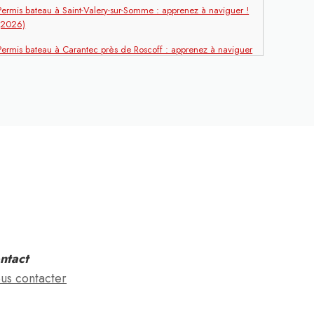
Permis bateau à Saint-Valery-sur-Somme : apprenez à naviguer !
(2026)
Permis bateau à Carantec près de Roscoff : apprenez à naviguer
! (2026)
Permis bateau à Lacanau : apprenez à naviguer ! (2026)
Permis bateau à Capbreton : apprenez à naviguer ! (2026)
Permis bateau à Locquirec près de Morlaix : apprenez à naviguer
! (2026)
Permis bateau à Roquebrune-sur-Argens : apprenez à naviguer !
(2026)
Permis bateau à La Palmyre : apprenez à naviguer ! (2026)
ntact
Permis bateau à Granville : apprenez à naviguer ! (2026)
us contacter
Permis bateau à Perpignan : apprenez à naviguer ! (2026)