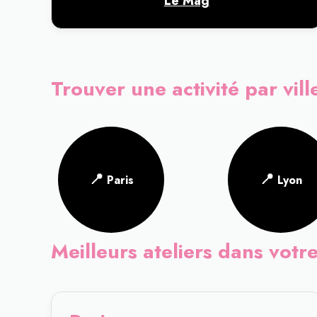
Le Mag
Trouver une activité par vill
📍
📍
Paris
Lyon
Meilleurs ateliers dans votre