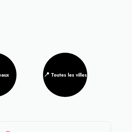
📍
eaux
Toutes les villes