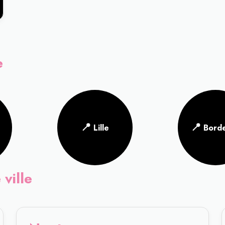
e
📍
📍
Lille
Bord
 ville