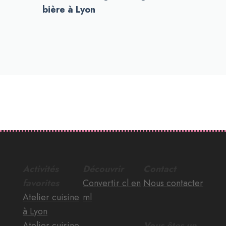
bière à Lyon
Activités
Découvrir
Contact
favorites
Convertir cl en
Nous contacter
Atelier cuisine
ml
à Lyon
Atelier cuisine
Vous êtes un