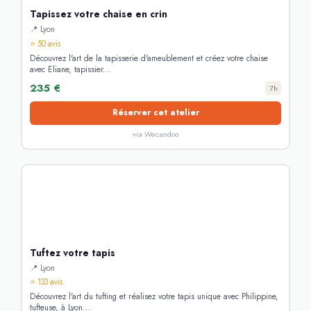
Tapissez votre chaise en crin
📍 Lyon
⭐ 50 avis
Découvrez l'art de la tapisserie d'ameublement et créez votre chaise
avec Eliane, tapissier...
235 €
7h
Réserver cet atelier
via Wecandoo
Tuftez votre tapis
📍 Lyon
⭐ 133 avis
Découvrez l'art du tufting et réalisez votre tapis unique avec Philippine,
tufteuse, à Lyon...