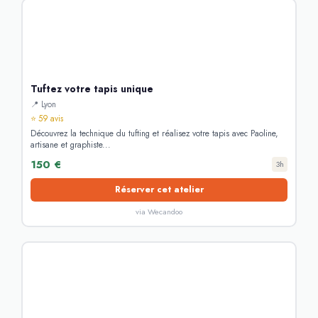
Tuftez votre tapis unique
📍 Lyon
⭐ 59 avis
Découvrez la technique du tufting et réalisez votre tapis avec Paoline,
artisane et graphiste...
150 €
3h
Réserver cet atelier
via Wecandoo