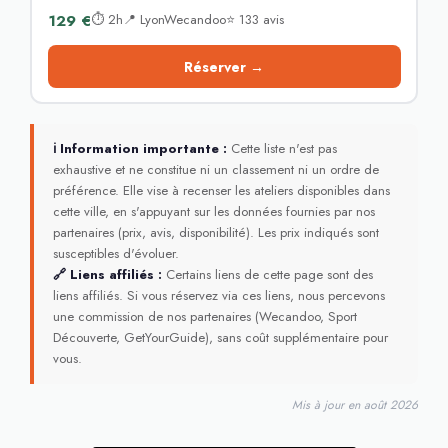
129 €
⏱ 2h📍 LyonWecandoo⭐ 133 avis
Réserver →
ℹ Information importante :
Cette liste n'est pas
exhaustive et ne constitue ni un classement ni un ordre de
préférence. Elle vise à recenser les ateliers disponibles dans
cette ville, en s'appuyant sur les données fournies par nos
partenaires (prix, avis, disponibilité). Les prix indiqués sont
susceptibles d'évoluer.
🔗 Liens affiliés :
Certains liens de cette page sont des
liens affiliés. Si vous réservez via ces liens, nous percevons
une commission de nos partenaires (Wecandoo, Sport
Découverte, GetYourGuide), sans coût supplémentaire pour
vous.
Mis à jour en août 2026