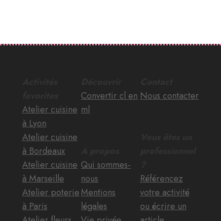
Activités
Découvrir
Contact
favorites
Convertir cl en
Nous contacter
Atelier cuisine
ml
à Lyon
Atelier cuisine
Vous êtes un
à Bordeaux
A propos
professionnel
Atelier cuisine
Qui sommes-
?
à Marseille
nous
Référencez
Atelier poterie
Mentions
votre activité
à Paris
légales
ou écrire un
Atelier fleurs
Vie privée
article