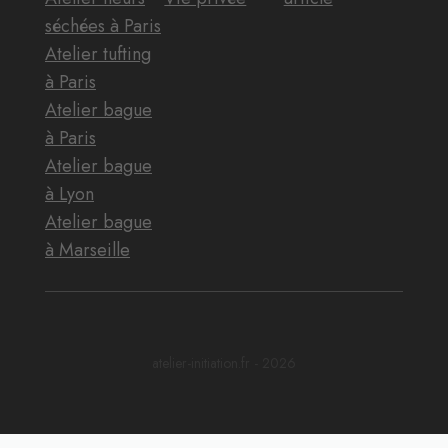
séchées à Paris
Atelier tufting
à Paris
Atelier bague
à Paris
Atelier bague
à Lyon
Atelier bague
à Marseille
atelier-initiation.fr - 2026