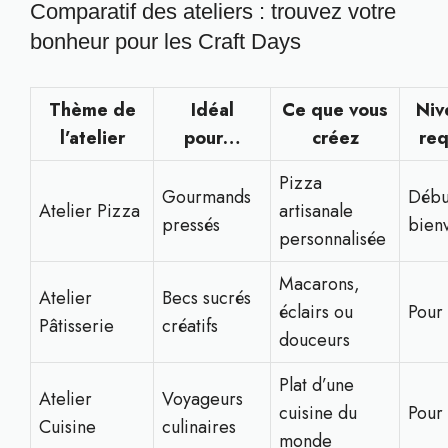
Comparatif des ateliers : trouvez votre
bonheur pour les Craft Days
Thème de
Idéal
Ce que vous
Niv
l’atelier
pour…
créez
req
Pizza
Gourmands
Débu
Atelier Pizza
artisanale
pressés
bien
personnalisée
Macarons,
Atelier
Becs sucrés
éclairs ou
Pour 
Pâtisserie
créatifs
douceurs
Plat d’une
Atelier
Voyageurs
cuisine du
Pour 
Cuisine
culinaires
monde