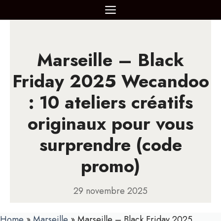
Aller
MENU
au
contenu
Marseille – Black
Friday 2025 Wecandoo
: 10 ateliers créatifs
originaux pour vous
surprendre (code
promo)
29 novembre 2025
Home
»
Marseille
»
Marseille – Black Friday 2025