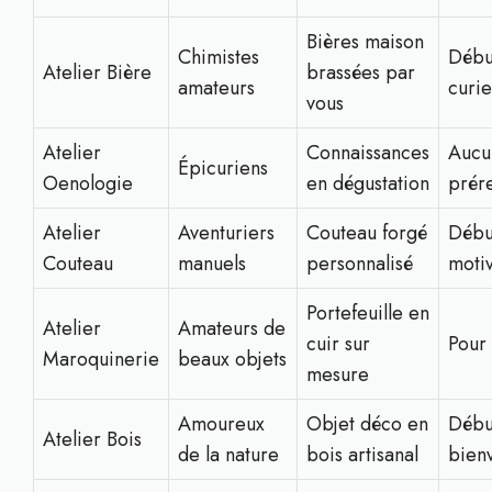
Bières maison
Chimistes
Débu
Atelier Bière
brassées par
amateurs
curi
vous
Atelier
Connaissances
Aucu
Épicuriens
Oenologie
en dégustation
prér
Atelier
Aventuriers
Couteau forgé
Débu
Couteau
manuels
personnalisé
moti
Portefeuille en
Atelier
Amateurs de
cuir sur
Pour 
Maroquinerie
beaux objets
mesure
Amoureux
Objet déco en
Débu
Atelier Bois
de la nature
bois artisanal
bien