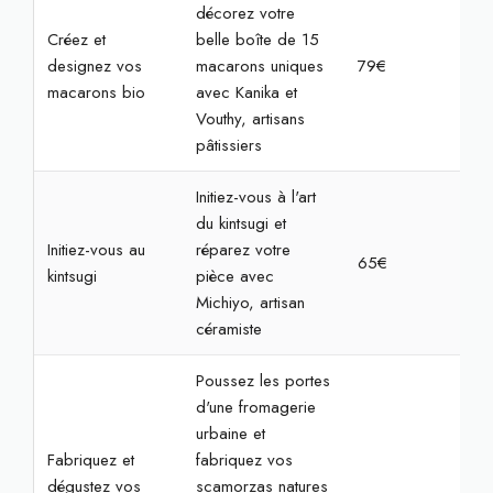
décorez votre
Créez et
belle boîte de 15
designez vos
macarons uniques
79€
2h
macarons bio
avec Kanika et
Vouthy, artisans
pâtissiers
Initiez-vous à l'art
du kintsugi et
Initiez-vous au
réparez votre
65€
2h3
kintsugi
pièce avec
Michiyo, artisan
céramiste
Poussez les portes
d'une fromagerie
urbaine et
Fabriquez et
fabriquez vos
dégustez vos
scamorzas natures