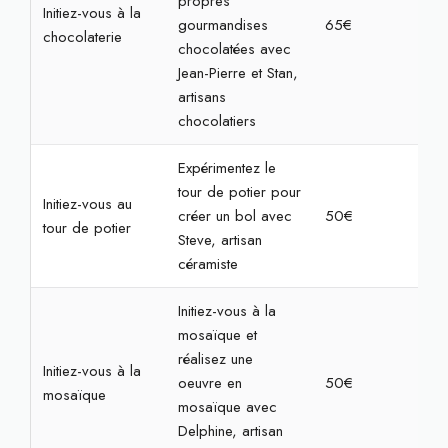
propres
Initiez-vous à la
gourmandises
65€
1h3
chocolaterie
chocolatées avec
Jean-Pierre et Stan,
artisans
chocolatiers
Expérimentez le
tour de potier pour
Initiez-vous au
créer un bol avec
50€
2h
tour de potier
Steve, artisan
céramiste
Initiez-vous à la
mosaïque et
réalisez une
Initiez-vous à la
oeuvre en
50€
2h3
mosaïque
mosaïque avec
Delphine, artisan