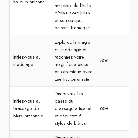
halloum artisanal
mystères de l'huile
d'olive avec Julien
et son équipe,
artisans fromagers
Explorez la magie
du modelage et
Initiez-vous au
façonnez votre
50€
2h
modelage
magnifique pièce
en céramique avec
Laetitia, céramiste
Découvrez les
Initiez-vous au
bases du
brassage de
brassage artisanal
60€
2h
bière artisanale
et dégustez 6
styles de bières
Découvrez la