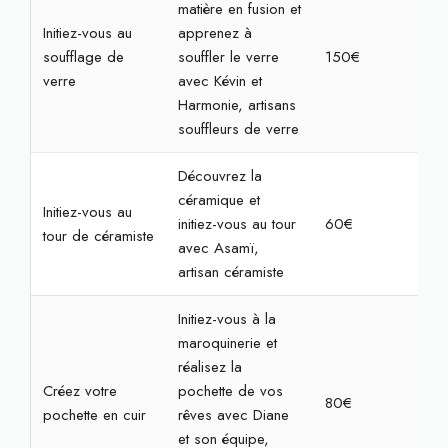
matière en fusion et
Initiez-vous au
apprenez à
soufflage de
souffler le verre
150€
3h
verre
avec Kévin et
Harmonie, artisans
souffleurs de verre
Découvrez la
céramique et
Initiez-vous au
initiez-vous au tour
60€
2h
tour de céramiste
avec Asamï,
artisan céramiste
Initiez-vous à la
maroquinerie et
réalisez la
Créez votre
pochette de vos
80€
2h3
pochette en cuir
rêves avec Diane
et son équipe,