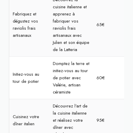
cuisine italienne et
Fabriquez et
apprenez à
dégustez vos
fabriquer vos
65€
2h3
raviolis frais
raviolis frais
artisanaux
artisanaux avec
Julien et son équipe
de la Latteria
Domptez la terre et
initiez-vous au tour
Initiez-vous au
de potier avec
60€
2h3
tour de potier
Valérie, artisan
céramiste
Découvrez l'art de
la cuisine italienne
Cuisinez votre
et réalisez votre
95€
4h
dîner italien
dîner avec