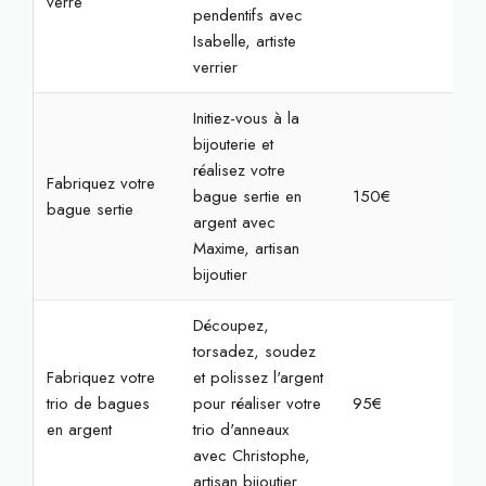
verre
pendentifs avec
Isabelle, artiste
verrier
Initiez-vous à la
bijouterie et
réalisez votre
Fabriquez votre
bague sertie en
150€
3h3
bague sertie
argent avec
Maxime, artisan
bijoutier
Découpez,
torsadez, soudez
Fabriquez votre
et polissez l'argent
trio de bagues
pour réaliser votre
95€
3h
en argent
trio d'anneaux
avec Christophe,
artisan bijoutier