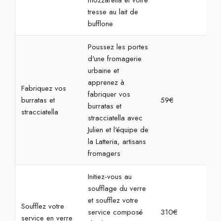
mozzarella et votre
tresse au lait de
bufflone
Poussez les portes
d'une fromagerie
urbaine et
apprenez à
Fabriquez vos
fabriquer vos
burratas et
59€
2h
burratas et
stracciatella
stracciatella avec
Julien et l'équipe de
la Latteria, artisans
fromagers
Initiez-vous au
soufflage du verre
et soufflez votre
Soufflez votre
service composé
310€
7h
service en verre