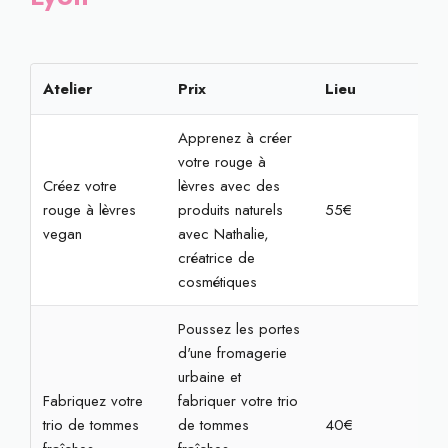
Atelier
Prix
Lieu
Rés
Apprenez à créer
votre rouge à
Créez votre
lèvres avec des
rouge à lèvres
produits naturels
55€
2h
vegan
avec Nathalie,
créatrice de
cosmétiques
Poussez les portes
d'une fromagerie
urbaine et
Fabriquez votre
fabriquer votre trio
trio de tommes
de tommes
40€
1h3