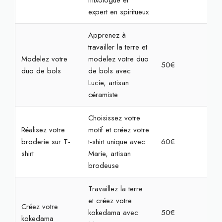
mixologue et
expert en spiritueux
Apprenez à
travailler la terre et
Modelez votre
modelez votre duo
50€
2h
duo de bols
de bols avec
Lucie, artisan
céramiste
Choisissez votre
Réalisez votre
motif et créez votre
broderie sur T-
t-shirt unique avec
60€
2h3
shirt
Marie, artisan
brodeuse
Travaillez la terre
et créez votre
Créez votre
kokedama avec
50€
2h
kokedama