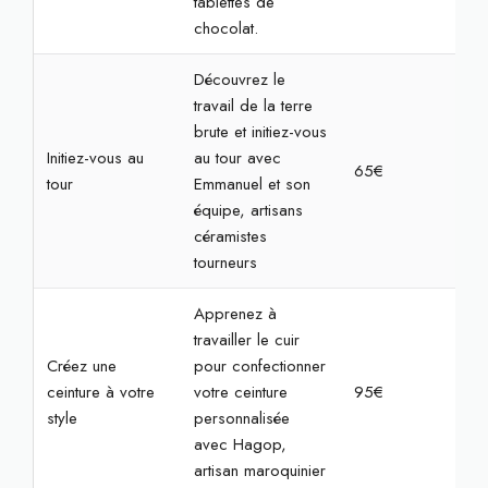
tablettes de
chocolat.
Découvrez le
travail de la terre
brute et initiez-vous
Initiez-vous au
au tour avec
65€
2h3
tour
Emmanuel et son
équipe, artisans
céramistes
tourneurs
Apprenez à
travailler le cuir
Créez une
pour confectionner
ceinture à votre
votre ceinture
95€
3h3
style
personnalisée
avec Hagop,
artisan maroquinier