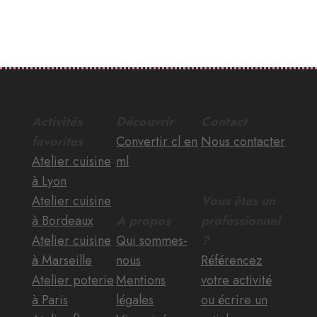
Activités
Découvrir
Contact
favorites
Convertir cl en
Nous contacter
Atelier cuisine
ml
à Lyon
Atelier cuisine
Vous êtes un
à Bordeaux
A propos
professionnel
Atelier cuisine
Qui sommes-
?
à Marseille
nous
Référencez
Atelier poterie
Mentions
votre activité
à Paris
légales
ou écrire un