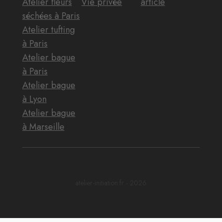
Atelier fleurs
Vie privée
article
séchées à Paris
Atelier tufting
à Paris
Atelier bague
à Paris
Atelier bague
à Lyon
Atelier bague
à Marseille
atelier-initiation.fr - 2026