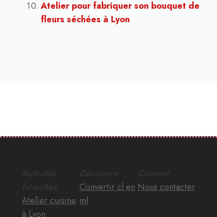
Atelier pour fabriquer son bouquet de
fleurs séchées à Lyon
Activités
Découvrir
Contact
favorites
Convertir cl en
Nous contacter
Atelier cuisine
ml
à Lyon