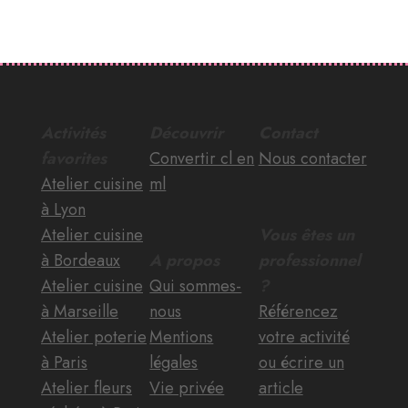
Activités
Découvrir
Contact
favorites
Convertir cl en
Nous contacter
Atelier cuisine
ml
à Lyon
Atelier cuisine
Vous êtes un
à Bordeaux
A propos
professionnel
Atelier cuisine
Qui sommes-
?
à Marseille
nous
Référencez
Atelier poterie
Mentions
votre activité
à Paris
légales
ou écrire un
Atelier fleurs
Vie privée
article