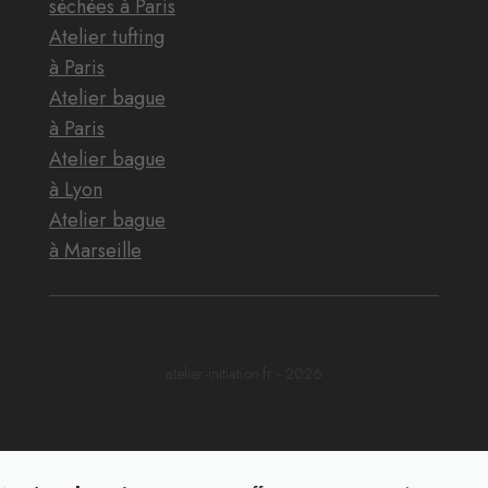
séchées à Paris
Atelier tufting
à Paris
Atelier bague
à Paris
Atelier bague
à Lyon
Atelier bague
à Marseille
atelier-initiation.fr - 2026