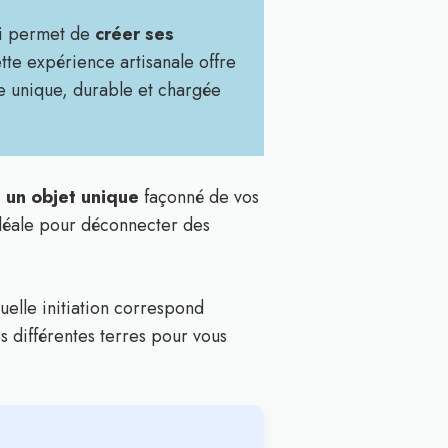
qui permet de
créer ses
te expérience artisanale offre
 unique, durable et chargée
 un objet unique
façonné de vos
idéale pour déconnecter des
quelle initiation correspond
s différentes terres pour vous