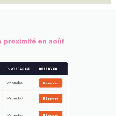
 à proximité en août
PLATEFORME
RÉSERVER
Wecandoo
Réserver
Wecandoo
Réserver
Wecandoo
Réserver