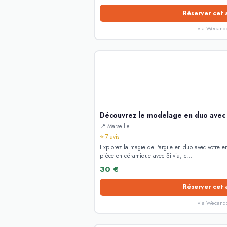
Réserver cet 
via Wecand
Découvrez le modelage en duo avec 
📍 Marseille
⭐ 7 avis
Explorez la magie de l'argile en duo avec votre e
pièce en céramique avec Silvia, c...
30 €
Réserver cet 
via Wecand