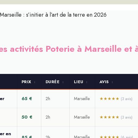
Marseille : s’initier à l’art de la terre en 2026
es activités Poterie à Marseille et
PRIX
DURÉE
LIEU
AVIS
↕
↕
↕
↕
er
65 €
2h
Marseille
★★★★★
(3 avis)
50 €
2h
Marseille
★★★★★
(3 avis)
ier en
85 €
Marseille
★★★★★
2h
(6 avis)