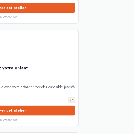
er cet atelier
ia Wecandoo
c votre enfant
uo avec votre enfant et modelez ensemble jusqu'à
2h
er cet atelier
ia Wecandoo