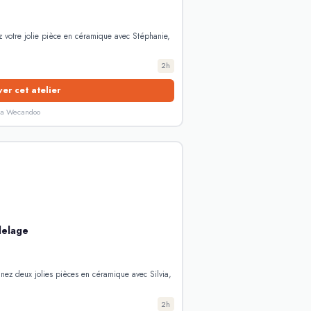
 votre jolie pièce en céramique avec Stéphanie,
2h
er cet atelier
ia Wecandoo
delage
nnez deux jolies pièces en céramique avec Silvia,
2h