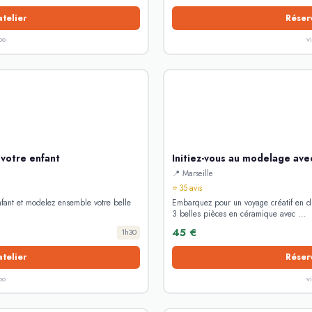
atelier
Réserv
oo
v
votre enfant
Initiez-vous au modelage ave
📍 Marseille
⭐ 35 avis
nfant et modelez ensemble votre belle
Embarquez pour un voyage créatif en d
3 belles pièces en céramique avec ...
45 €
1h30
atelier
Réserv
oo
v