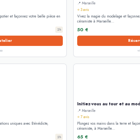
📍 Marseille
⭐ 3 avis
 potier et façonnez votre belle pièce en
Vivez la magie du modelage et façonnez
céramiste à Marseille...
50 €
2h
atelier
Réserv
oo
v
Initiez-vous au tour et au mo
📍 Marseille
⭐ 7 avis
éations uniques avec Bénédicte,
Plongez vos mains dans la terre et faço
céramiste, à Marseille...
65 €
2h