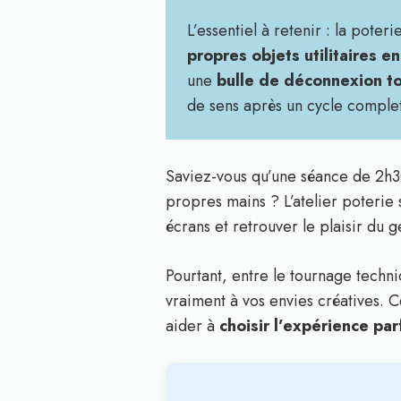
L’essentiel à retenir : la pote
propres objets utilitaires e
une
bulle de déconnexion to
de sens après un cycle comple
Saviez-vous qu’une séance de 2h3
propres mains ? L’atelier poteri
écrans et retrouver le plaisir du g
Pourtant, entre le tournage techniq
vraiment à vos envies créatives. C
aider à
choisir l’expérience par