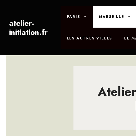
Aller
au
PARIS
MARSEILLE
contenu
atelier-
initiation.fr
LES AUTRES VILLES
LE 
Atelier