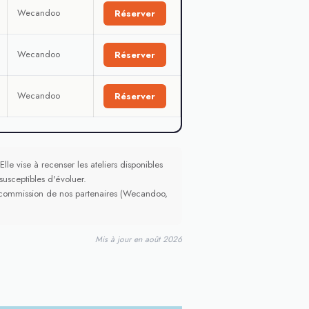
Wecandoo
Réserver
Wecandoo
Réserver
Wecandoo
Réserver
lle vise à recenser les ateliers disponibles
 susceptibles d'évoluer.
ne commission de nos partenaires (Wecandoo,
Mis à jour en août 2026