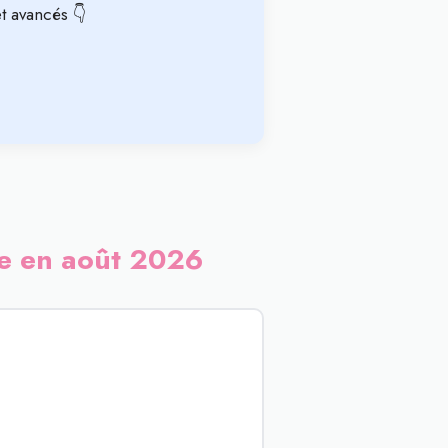
t avancés 👇
lle en août 2026