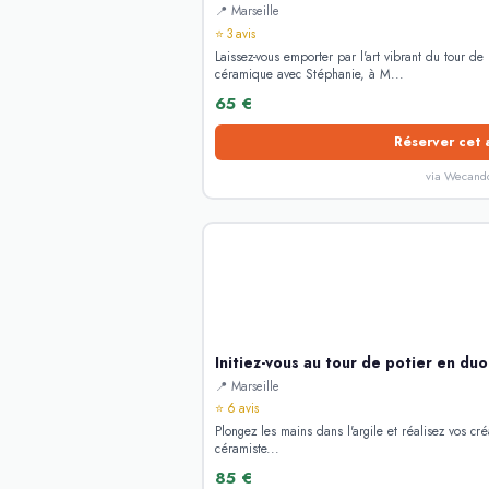
📍 Marseille
⭐ 3 avis
Laissez-vous emporter par l'art vibrant du tour de
céramique avec Stéphanie, à M...
65 €
Réserver cet 
via Wecand
Initiez-vous au tour de potier en duo
📍 Marseille
⭐ 6 avis
Plongez les mains dans l'argile et réalisez vos cr
céramiste...
85 €