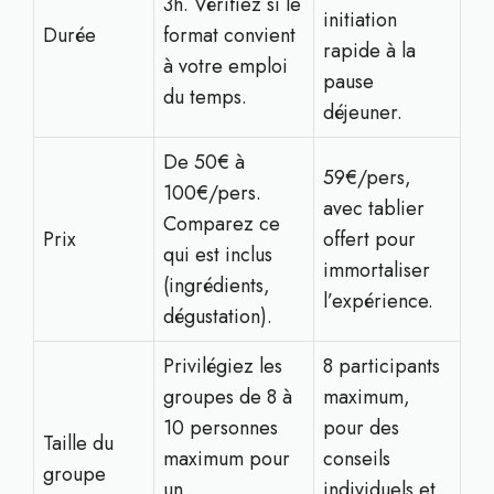
3h. Vérifiez si le
initiation
Durée
format convient
rapide à la
à votre emploi
pause
du temps.
déjeuner.
De 50€ à
59€/pers,
100€/pers.
avec tablier
Comparez ce
Prix
offert pour
qui est inclus
immortaliser
(ingrédients,
l’expérience.
dégustation).
Privilégiez les
8 participants
groupes de 8 à
maximum,
10 personnes
pour des
Taille du
maximum pour
conseils
groupe
un
individuels et