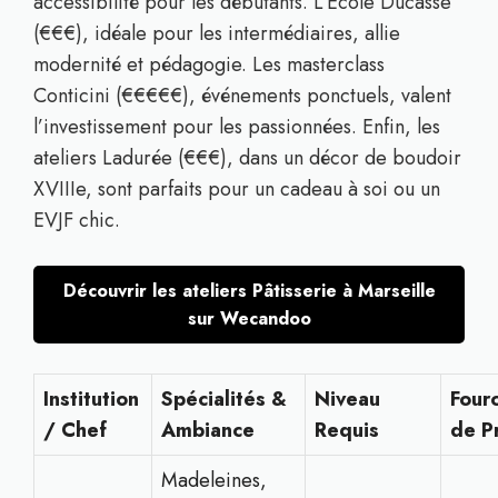
accessibilité pour les débutants. L’École Ducasse
(€€€), idéale pour les intermédiaires, allie
modernité et pédagogie. Les masterclass
Conticini (€€€€€), événements ponctuels, valent
l’investissement pour les passionnées. Enfin, les
ateliers Ladurée (€€€), dans un décor de boudoir
XVIIIe, sont parfaits pour un cadeau à soi ou un
EVJF chic.
Découvrir les ateliers Pâtisserie à Marseille
sur Wecandoo
Institution
Spécialités &
Niveau
Four
/ Chef
Ambiance
Requis
de P
Madeleines,