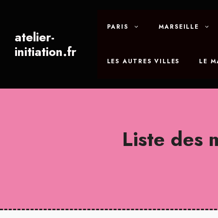
Aller
au
PARIS
MARSEILLE
contenu
atelier-
initiation.fr
LES AUTRES VILLES
LE 
Liste des m