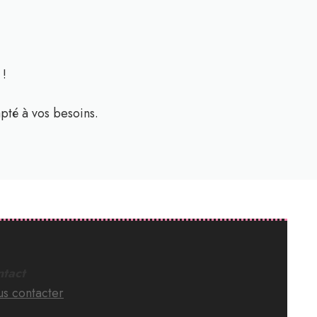
 !
pté à vos besoins.
tact
s contacter