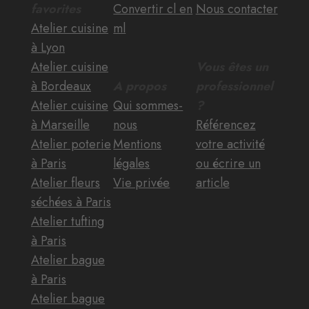
favorites
Convertir cl en
Nous contacter
Atelier cuisine
ml
à Lyon
Atelier cuisine
Vous êtes un
à Bordeaux
A propos
professionnel
Atelier cuisine
Qui sommes-
?
à Marseille
nous
Référencez
Atelier poterie
Mentions
votre activité
à Paris
légales
ou écrire un
Atelier fleurs
Vie privée
article
séchées à Paris
Atelier tufting
à Paris
Atelier bague
à Paris
Atelier bague