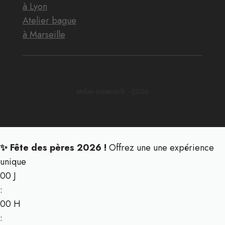
à Lyon
Atelier bague
à Marseille
atelier-initiation.fr - 2026
✨ Fête des pères 2026 !
Offrez une une expérience
unique
00
J
:
00
H
: