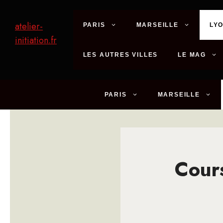
Aller
au
atelier-
PARIS
MARSEILLE
LY
contenu
initiation.fr
LES AUTRES VILLES
LE MAG
PARIS
MARSEILLE
Cours