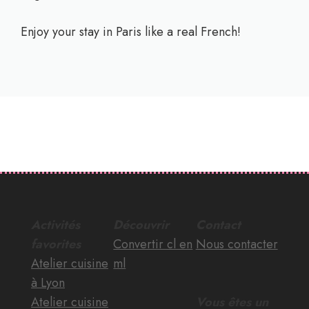
Enjoy your stay in Paris like a real French!
Activités
Découvrir
Contact
favorites
Convertir cl en
Nous contacter
Atelier cuisine
ml
à Lyon
Atelier cuisine
Vous êtes un