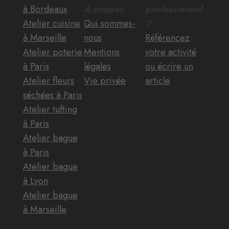
à Bordeaux
A propos
professionnel
Atelier cuisine
Qui sommes-
?
à Marseille
nous
Référencez
Atelier poterie
Mentions
votre activité
à Paris
légales
ou écrire un
Atelier fleurs
Vie privée
article
séchées à Paris
Atelier tufting
à Paris
Atelier bague
à Paris
Atelier bague
à Lyon
Atelier bague
à Marseille