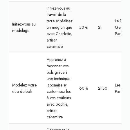
Initiez-vous au
travail de la
terre et réalisez
Le Pré-Sa
Initiez-vous au
un mug unique
50 €
2h
Gervais,
modelage
avec Charlotte,
Paris
artisan
céramiste
Apprenez à
façonner vos
bols grâce à
une technique
Modelez votre
japonaise et
Les Lilas,
60 €
2h30
duo de bols
customisez-les
Paris
à vos couleurs
avec Sophie,
artisan
céramiste