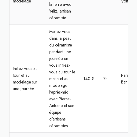
modelage
Voltaire
la terre avec
Yeliz, artisan
céramiste
Mettez-vous
dans la peau
du céramiste
pendant une
journée en
vous initiez-
Initiez-vous au
vous au tour le
tour et au
Paris,
matin et au
140 €
7h
modelage sur
Batignoll
modelage
une journée
l'après-midi
avec Pierre-
Antoine et son
équipe
d'artisans
céramistes