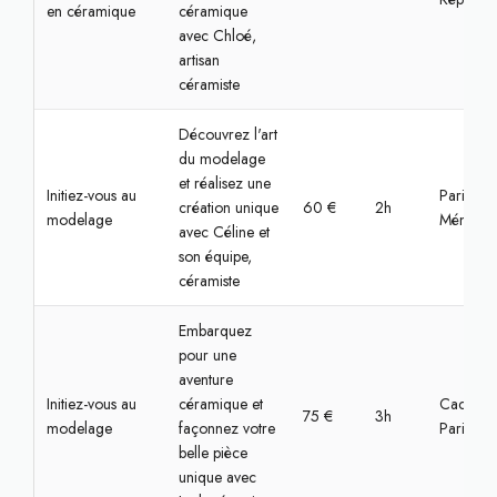
en céramique
céramique
avec Chloé,
artisan
céramiste
Découvrez l'art
du modelage
et réalisez une
Initiez-vous au
Paris,
création unique
60 €
2h
modelage
Ménilmon
avec Céline et
son équipe,
céramiste
Embarquez
pour une
aventure
Initiez-vous au
céramique et
Cachan,
75 €
3h
modelage
façonnez votre
Paris
belle pièce
unique avec