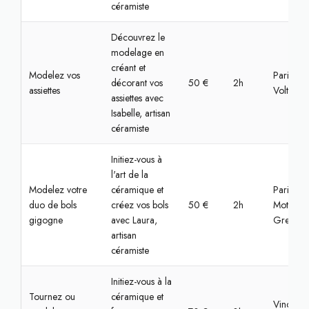
céramiste
Découvrez le
modelage en
créant et
Modelez vos
Paris,
décorant vos
50 €
2h
assiettes
Voltaire
assiettes avec
Isabelle, artisan
céramiste
Initiez-vous à
l'art de la
Modelez votre
céramique et
Paris, La
duo de bols
créez vos bols
50 €
2h
Motte-Pi
gigogne
avec Laura,
Grenelle
artisan
céramiste
Initiez-vous à la
Tournez ou
céramique et
Vincenne