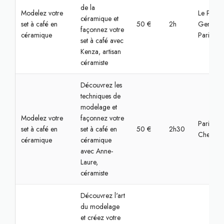
de la
Modelez votre
Le Pré-Sa
céramique et
set à café en
50 €
2h
Gervais,
façonnez votre
céramique
Paris
set à café avec
Kenza, artisan
céramiste
Découvrez les
techniques de
modelage et
Modelez votre
façonnez votre
Paris,
set à café en
set à café en
50 €
2h30
Chemin v
céramique
céramique
avec Anne-
Laure,
céramiste
Découvrez l'art
du modelage
et créez votre