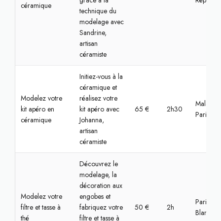
grâce à la
Républiq
céramique
technique du
modelage avec
Sandrine,
artisan
céramiste
Initiez-vous à la
céramique et
Modelez votre
réalisez votre
Malakoff
kit apéro en
kit apéro avec
65 €
2h30
Paris
céramique
Johanna,
artisan
céramiste
Découvrez le
modelage, la
décoration aux
Modelez votre
engobes et
Paris, Lo
filtre et tasse à
fabriquez votre
50 €
2h
Blanc
thé
filtre et tasse à