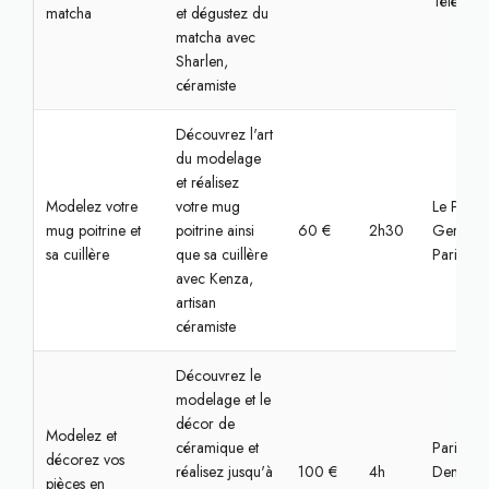
Télégrap
matcha
et dégustez du
matcha avec
Sharlen,
céramiste
Découvrez l'art
du modelage
et réalisez
Modelez votre
votre mug
Le Pré-Sa
mug poitrine et
poitrine ainsi
60 €
2h30
Gervais,
sa cuillère
que sa cuillère
Paris
avec Kenza,
artisan
céramiste
Découvrez le
modelage et le
décor de
Modelez et
céramique et
Paris,
décorez vos
réalisez jusqu'à
100 €
4h
Denfert-
pièces en