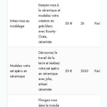
Essayez-vous à
la céramique et
modelez votre
Initiez-vous au
création en
50 €
2h
Paris, Bas
modelage
grès blanc
avec Bounty-
Océa,
céramiste
Découvrez le
travail de la
terre et réalisez
Modelez votre
votre set apéro
set apéro en
55 €
2h30
Paris, Pa
en céramique
céramique
avec Julie,
artisan
céramiste
Plongez-vous
dans le monde