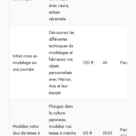
avec Laura,
artisan
céramiste
Découvrez les
différentes
techniques de
modelages et
Initiez-vous au
fabriquez vos
modelage sur
120 €
6h
Paris, Bas
objets
une journée
personnalisés
avec Marion,
Ana et leur
équipe
Plongez dans
la culture
japonaise,
Modelez votre
modelez vos
Paris,
duo de tasses à
tasses à matcha
60 €
2h30