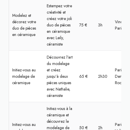
Estampez votre
créativité et
Modelez et
créez votre joli
décorez votre
Vincenne
duo de pièces
75 €
3h
duo de pièces
Paris
en céramique
en céramique
avec Leily,
céramiste
Découvrez l'art
du modelage
Initiez-vous au
et créez
Paris,
modelage de
jusqu'à deux
65 €
2h30
Denfert-
céramique
pièces uniques
Rochere
avec Nathalie,
céramiste
Initiez-vous à la
céramique et
découvrez le
Initiez-vous au
Paris,
modelage de
50 €
2h