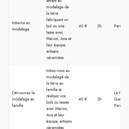
enfant au
modelage de
la terre
fabriquant un
Initie-toi au
bol ou une
40 €
2h
Paris, Bas
modelage
tasse avec
Marion, Ana et
leur équipe,
artisans
céramistes
Initiez-vous au
modelage de
la terre en
famille et
Découvrez le
Le Pré-Sa
réalisez vos
modelage en
40 €
2h
Gervais,
bols ou tasses
famille
Paris
avec Marion,
Ana et leur
équipe, artisans
céramistes