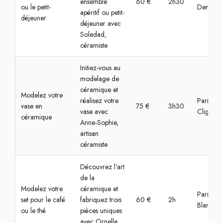
ensemble
60 €
2h30
ou le petit-
Denis
apéritif ou petit-
déjeuner
déjeuner avec
Soledad,
céramiste
Initiez-vous au
modelage de
céramique et
Modelez votre
réalisez votre
Paris,
vase en
75 €
3h30
vase avec
Clignanc
céramique
Anne-Sophie,
artisan
céramiste
Découvrez l'art
de la
Modelez votre
céramique et
Paris, Lo
set pour le café
fabriquez trois
60 €
2h
Blanc
ou le thé
pièces uniques
avec Ornelle,