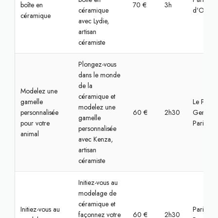
boîte en
70 €
3h
céramique
d'Oise
céramique
avec Lydie,
artisan
céramiste
Plongez-vous
dans le monde
de la
Modelez une
céramique et
gamelle
Le Pré-Sa
modelez une
personnalisée
60 €
2h30
Gervais,
gamelle
pour votre
Paris
personnalisée
animal
avec Kenza,
artisan
céramiste
Initiez-vous au
modelage de
céramique et
Initiez-vous au
Paris,
façonnez votre
60 €
2h30