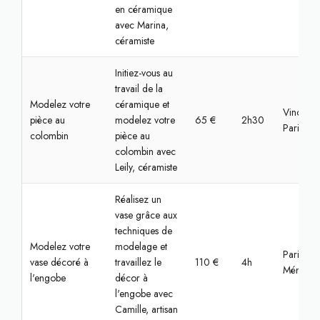
en céramique
avec Marina,
céramiste
Initiez-vous au
travail de la
Modelez votre
céramique et
Vincenne
pièce au
modelez votre
65 €
2h30
Paris
colombin
pièce au
colombin avec
Leily, céramiste
Réalisez un
vase grâce aux
techniques de
Modelez votre
modelage et
Paris,
vase décoré à
travaillez le
110 €
4h
Ménilmon
l'engobe
décor à
l'engobe avec
Camille, artisan