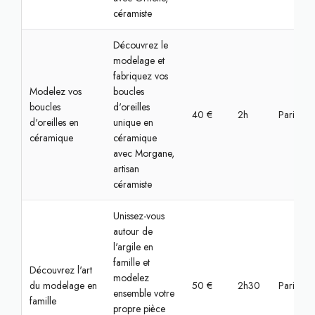
céramiste
Découvrez le
modelage et
fabriquez vos
Modelez vos
boucles
boucles
d'oreilles
40 €
2h
Paris, S
d'oreilles en
unique en
céramique
céramique
avec Morgane,
artisan
céramiste
Unissez-vous
autour de
l'argile en
famille et
Découvrez l'art
modelez
du modelage en
50 €
2h30
Paris, Bas
ensemble votre
famille
propre pièce