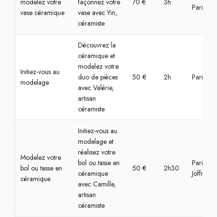
modelez votre
façonnez votre
70 €
3h
Paris
vase céramique
vase avec Yin,
céramiste
Découvrez la
céramique et
modelez votre
Initiez-vous au
duo de pièces
50 €
2h
Paris, Bas
modelage
avec Valérie,
artisan
céramiste
Initiez-vous au
modelage et
réalisez votre
Modelez votre
bol ou tasse en
Paris, Jul
bol ou tasse en
50 €
2h30
céramique
Joffrin
céramique
avec Camille,
artisan
céramiste