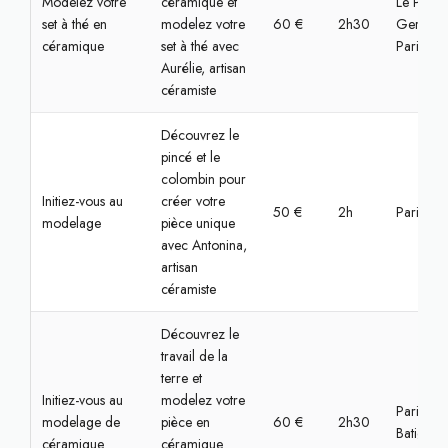
Modelez votre
céramique et
Le Pré-Sa
set à thé en
modelez votre
60 €
2h30
Gervais,
céramique
set à thé avec
Paris
Aurélie, artisan
céramiste
Découvrez le
pincé et le
colombin pour
Initiez-vous au
créer votre
50 €
2h
Paris, Na
modelage
pièce unique
avec Antonina,
artisan
céramiste
Découvrez le
travail de la
terre et
Initiez-vous au
modelez votre
Paris,
modelage de
pièce en
60 €
2h30
Batignoll
céramique
céramique