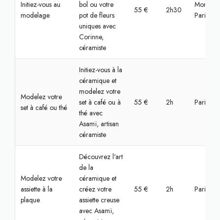
Initiez-vous au
bol ou votre
Montrou
55 €
2h30
modelage
pot de fleurs
Paris
uniques avec
Corinne,
céramiste
Initiez-vous à la
céramique et
modelez votre
Modelez votre
set à café ou à
55 €
2h
Paris, Bas
set à café ou thé
thé avec
Asamï, artisan
céramiste
Découvrez l'art
de la
Modelez votre
céramique et
assiette à la
créez votre
55 €
2h
Paris, Bas
plaque
assiette creuse
avec Asamï,