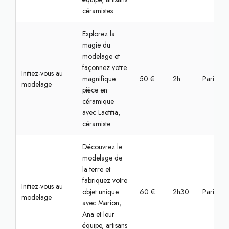
céramistes
Explorez la
magie du
modelage et
façonnez votre
Initiez-vous au
magnifique
50 €
2h
Paris, Bas
modelage
pièce en
céramique
avec Laetitia,
céramiste
Découvrez le
modelage de
la terre et
fabriquez votre
Initiez-vous au
objet unique
60 €
2h30
Paris, Bas
modelage
avec Marion,
Ana et leur
équipe, artisans