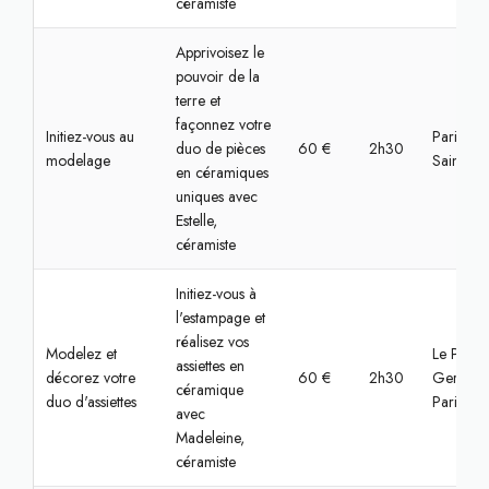
céramiste
Apprivoisez le
pouvoir de la
terre et
façonnez votre
Initiez-vous au
Paris, C
duo de pièces
60 €
2h30
modelage
Saint-Mar
en céramiques
uniques avec
Estelle,
céramiste
Initiez-vous à
l'estampage et
réalisez vos
Modelez et
Le Pré-Sa
assiettes en
décorez votre
60 €
2h30
Gervais,
céramique
duo d'assiettes
Paris
avec
Madeleine,
céramiste