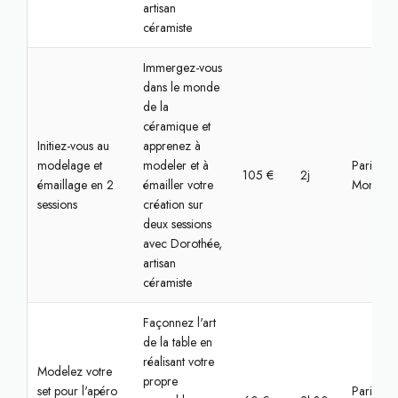
artisan
céramiste
Immergez-vous
dans le monde
de la
céramique et
Initiez-vous au
apprenez à
modelage et
modeler et à
Paris 14,
105 €
2j
émaillage en 2
émailler votre
Montpar
sessions
création sur
deux sessions
avec Dorothée,
artisan
céramiste
Façonnez l'art
de la table en
réalisant votre
Modelez votre
propre
set pour l'apéro
Paris, Sa