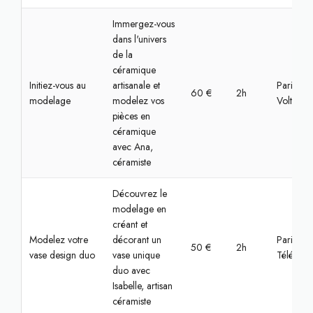
Immergez-vous
dans l'univers
de la
céramique
Initiez-vous au
artisanale et
Paris,
60 €
2h
modelage
modelez vos
Voltaire
pièces en
céramique
avec Ana,
céramiste
Découvrez le
modelage en
créant et
Modelez votre
décorant un
Paris,
50 €
2h
vase design duo
vase unique
Télégrap
duo avec
Isabelle, artisan
céramiste