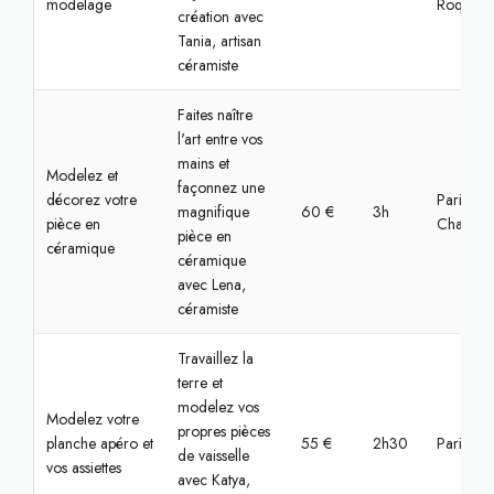
modelage
Roquette
création avec
Tania, artisan
céramiste
Faites naître
l'art entre vos
mains et
Modelez et
façonnez une
décorez votre
Paris,
magnifique
60 €
3h
pièce en
Chaville
pièce en
céramique
céramique
avec Lena,
céramiste
Travaillez la
terre et
modelez vos
Modelez votre
propres pièces
planche apéro et
55 €
2h30
Paris, O
de vaisselle
vos assiettes
avec Katya,