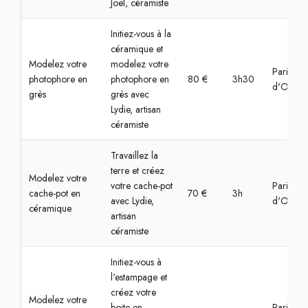
Joel, céramiste
Initiez-vous à la
céramique et
Modelez votre
modelez votre
Paris, Va
photophore en
photophore en
80 €
3h30
d'Oise
grès
grès avec
Lydie, artisan
céramiste
Travaillez la
terre et créez
Modelez votre
votre cache-pot
Paris, Va
cache-pot en
70 €
3h
avec Lydie,
d'Oise
céramique
artisan
céramiste
Initiez-vous à
l'estampage et
créez votre
Modelez votre
boite en
Paris, Va