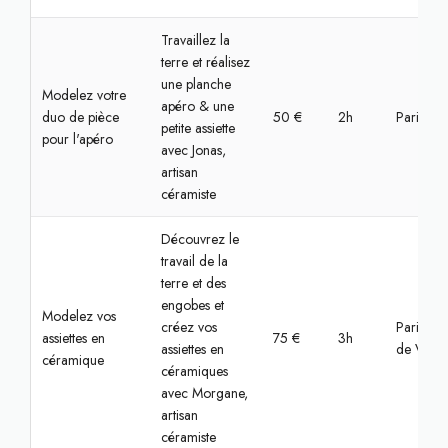
Travaillez la
terre et réalisez
une planche
Modelez votre
apéro & une
duo de pièce
50 €
2h
Paris, S
petite assiette
pour l'apéro
avec Jonas,
artisan
céramiste
Découvrez le
travail de la
terre et des
engobes et
Modelez vos
créez vos
Paris, Hô
assiettes en
75 €
3h
assiettes en
de Ville
céramique
céramiques
avec Morgane,
artisan
céramiste