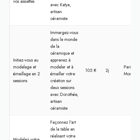
vos assiettes
avec Katya,
artisan
céramiste
Immergez-vous
dans le monde
de la
céramique et
Initiez-vous au
apprenez à
modelage et
modeler et à
Paris 14,
105 €
2j
émaillage en 2
émailler votre
Montpar
sessions
création sur
deux sessions
avec Dorothée,
artisan
céramiste
Façonnez l'art
de la table en
réalisant votre
Modelez votre