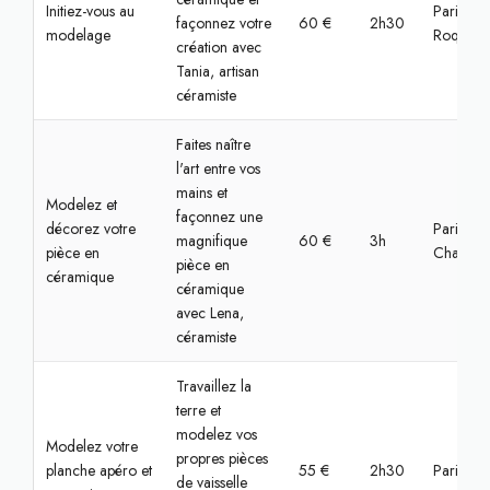
Initiez-vous au
Paris,
façonnez votre
60 €
2h30
modelage
Roquette
création avec
Tania, artisan
céramiste
Faites naître
l'art entre vos
mains et
Modelez et
façonnez une
décorez votre
Paris,
magnifique
60 €
3h
pièce en
Chaville
pièce en
céramique
céramique
avec Lena,
céramiste
Travaillez la
terre et
modelez vos
Modelez votre
propres pièces
planche apéro et
55 €
2h30
Paris, O
de vaisselle