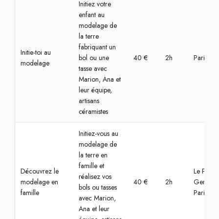
Initiez votre
enfant au
modelage de
la terre
fabriquant un
Initie-toi au
bol ou une
40 €
2h
Paris, Bas
modelage
tasse avec
Marion, Ana et
leur équipe,
artisans
céramistes
Initiez-vous au
modelage de
la terre en
famille et
Découvrez le
Le Pré-Sa
réalisez vos
modelage en
40 €
2h
Gervais,
bols ou tasses
famille
Paris
avec Marion,
Ana et leur