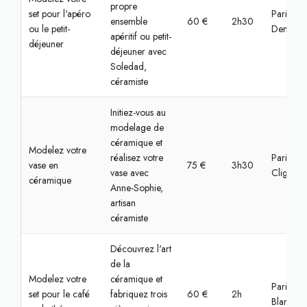
propre
set pour l'apéro
Paris, Sa
ensemble
60 €
2h30
ou le petit-
Denis
apéritif ou petit-
déjeuner
déjeuner avec
Soledad,
céramiste
Initiez-vous au
modelage de
céramique et
Modelez votre
réalisez votre
Paris,
vase en
75 €
3h30
vase avec
Clignanc
céramique
Anne-Sophie,
artisan
céramiste
Découvrez l'art
de la
Modelez votre
céramique et
Paris, Lo
set pour le café
fabriquez trois
60 €
2h
Blanc