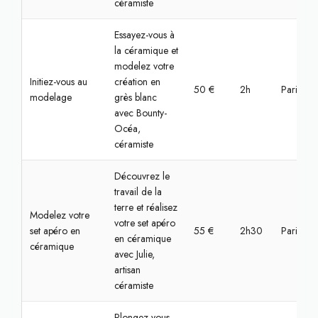
céramiste
Essayez-vous à
la céramique et
modelez votre
Initiez-vous au
création en
50 €
2h
Paris, Bas
modelage
grès blanc
avec Bounty-
Océa,
céramiste
Découvrez le
travail de la
terre et réalisez
Modelez votre
votre set apéro
set apéro en
55 €
2h30
Paris, Pa
en céramique
céramique
avec Julie,
artisan
céramiste
Plongez-vous