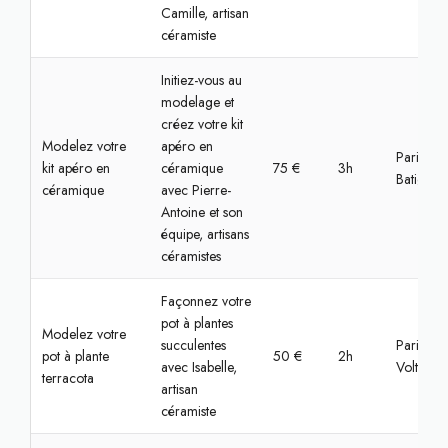
Camille, artisan
céramiste
Initiez-vous au
modelage et
créez votre kit
Modelez votre
apéro en
Paris,
kit apéro en
céramique
75 €
3h
Batignoll
céramique
avec Pierre-
Antoine et son
équipe, artisans
céramistes
Façonnez votre
pot à plantes
Modelez votre
succulentes
Paris,
pot à plante
50 €
2h
avec Isabelle,
Voltaire
terracota
artisan
céramiste