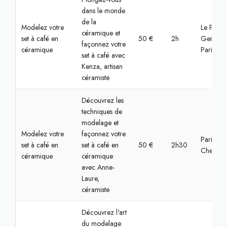
dans le monde
de la
Modelez votre
Le Pré-Sa
céramique et
set à café en
50 €
2h
Gervais,
façonnez votre
céramique
Paris
set à café avec
Kenza, artisan
céramiste
Découvrez les
techniques de
modelage et
Modelez votre
façonnez votre
Paris,
set à café en
set à café en
50 €
2h30
Chemin v
céramique
céramique
avec Anne-
Laure,
céramiste
Découvrez l'art
du modelage