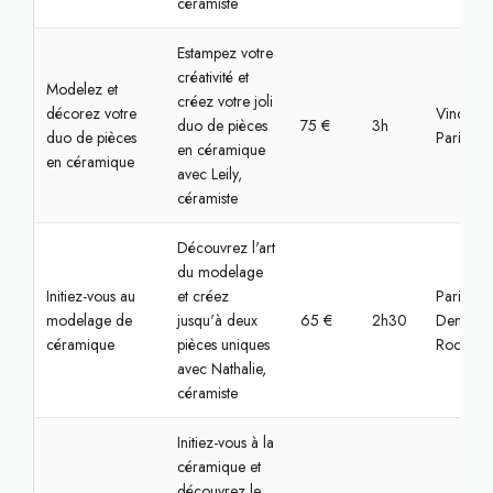
céramiste
Estampez votre
créativité et
Modelez et
créez votre joli
décorez votre
Vincenne
duo de pièces
75 €
3h
duo de pièces
Paris
en céramique
en céramique
avec Leily,
céramiste
Découvrez l'art
du modelage
Initiez-vous au
et créez
Paris,
modelage de
jusqu'à deux
65 €
2h30
Denfert-
céramique
pièces uniques
Rochere
avec Nathalie,
céramiste
Initiez-vous à la
céramique et
découvrez le