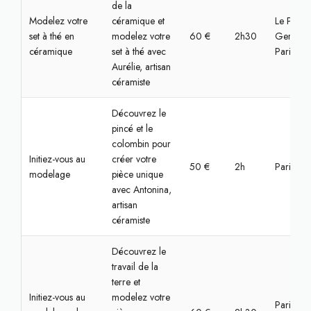
de la
Modelez votre
céramique et
Le Pré-Sa
set à thé en
modelez votre
60 €
2h30
Gervais,
céramique
set à thé avec
Paris
Aurélie, artisan
céramiste
Découvrez le
pincé et le
colombin pour
Initiez-vous au
créer votre
50 €
2h
Paris, Na
modelage
pièce unique
avec Antonina,
artisan
céramiste
Découvrez le
travail de la
terre et
Initiez-vous au
modelez votre
Paris,