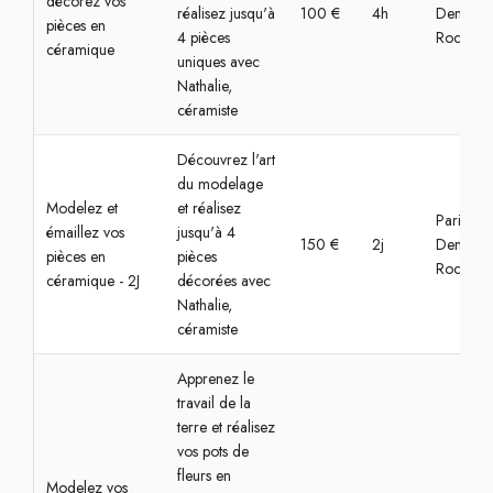
décorez vos
réalisez jusqu'à
100 €
4h
Denfert-
pièces en
4 pièces
Rochere
céramique
uniques avec
Nathalie,
céramiste
Découvrez l'art
du modelage
Modelez et
et réalisez
Paris,
émaillez vos
jusqu'à 4
150 €
2j
Denfert-
pièces en
pièces
Rochere
céramique - 2J
décorées avec
Nathalie,
céramiste
Apprenez le
travail de la
terre et réalisez
vos pots de
fleurs en
Modelez vos