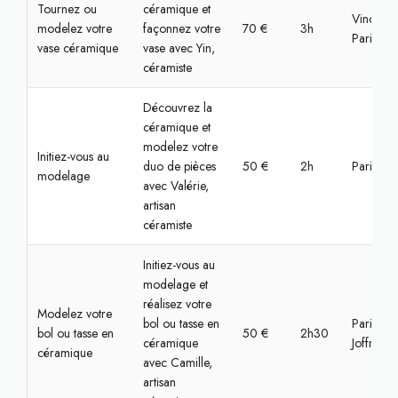
Tournez ou
céramique et
Vincenne
modelez votre
façonnez votre
70 €
3h
Paris
vase céramique
vase avec Yin,
céramiste
Découvrez la
céramique et
modelez votre
Initiez-vous au
duo de pièces
50 €
2h
Paris, Bas
modelage
avec Valérie,
artisan
céramiste
Initiez-vous au
modelage et
réalisez votre
Modelez votre
bol ou tasse en
Paris, Jul
bol ou tasse en
50 €
2h30
céramique
Joffrin
céramique
avec Camille,
artisan