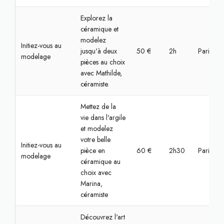
Explorez la
céramique et
modelez
Initiez-vous au
jusqu'à deux
50 €
2h
Paris, Bas
modelage
pièces au choix
avec Mathilde,
céramiste.
Mettez de la
vie dans l'argile
et modelez
votre belle
Initiez-vous au
pièce en
60 €
2h30
Paris, Bas
modelage
céramique au
choix avec
Marina,
céramiste
Découvrez l'art