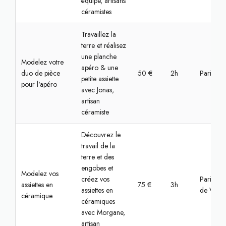
équipe, artisans
céramistes
Travaillez la
terre et réalisez
une planche
Modelez votre
apéro & une
duo de pièce
50 €
2h
Paris, S
petite assiette
pour l'apéro
avec Jonas,
artisan
céramiste
Découvrez le
travail de la
terre et des
engobes et
Modelez vos
créez vos
Paris, Hô
assiettes en
75 €
3h
assiettes en
de Ville
céramique
céramiques
avec Morgane,
artisan