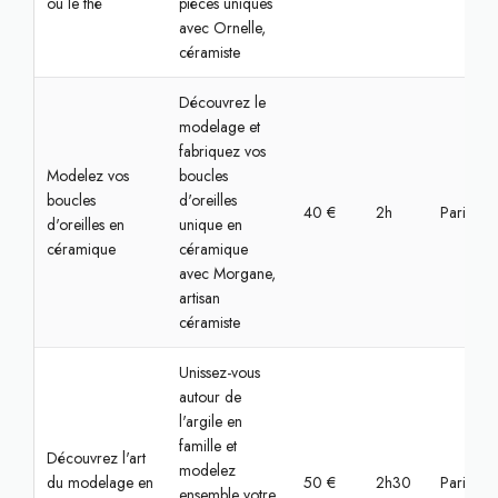
ou le thé
pièces uniques
avec Ornelle,
céramiste
Découvrez le
modelage et
fabriquez vos
Modelez vos
boucles
boucles
d'oreilles
40 €
2h
Paris, S
d'oreilles en
unique en
céramique
céramique
avec Morgane,
artisan
céramiste
Unissez-vous
autour de
l'argile en
famille et
Découvrez l'art
modelez
du modelage en
50 €
2h30
Paris, Bas
ensemble votre