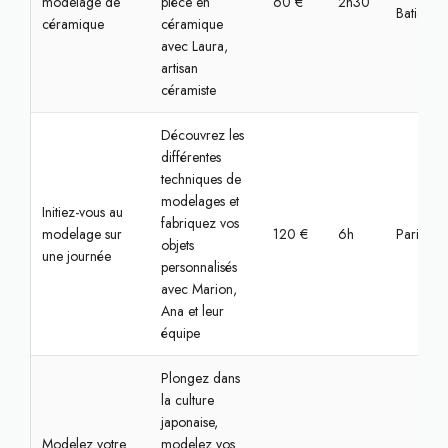
modelage de
pièce en
60 €
2h30
Batignoll
céramique
céramique
avec Laura,
artisan
céramiste
Découvrez les
différentes
techniques de
modelages et
Initiez-vous au
fabriquez vos
modelage sur
120 €
6h
Paris, Bas
objets
une journée
personnalisés
avec Marion,
Ana et leur
équipe
Plongez dans
la culture
japonaise,
Modelez votre
modelez vos