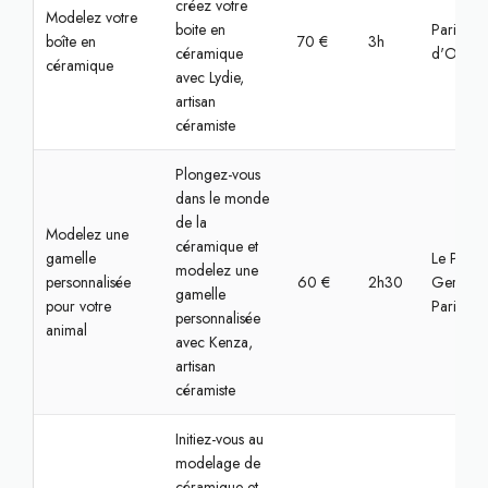
créez votre
Modelez votre
boite en
Paris, Va
boîte en
70 €
3h
céramique
d'Oise
céramique
avec Lydie,
artisan
céramiste
Plongez-vous
dans le monde
de la
Modelez une
céramique et
gamelle
Le Pré-Sa
modelez une
personnalisée
60 €
2h30
Gervais,
gamelle
pour votre
Paris
personnalisée
animal
avec Kenza,
artisan
céramiste
Initiez-vous au
modelage de
céramique et