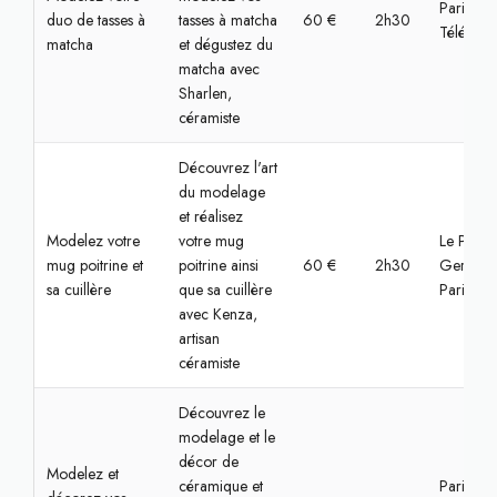
Paris,
duo de tasses à
tasses à matcha
60 €
2h30
Télégrap
matcha
et dégustez du
matcha avec
Sharlen,
céramiste
Découvrez l'art
du modelage
et réalisez
Modelez votre
votre mug
Le Pré-Sa
mug poitrine et
poitrine ainsi
60 €
2h30
Gervais,
sa cuillère
que sa cuillère
Paris
avec Kenza,
artisan
céramiste
Découvrez le
modelage et le
décor de
Modelez et
céramique et
Paris,