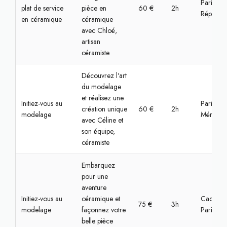
Paris,
plat de service
pièce en
60 €
2h
Républiq
en céramique
céramique
avec Chloé,
artisan
céramiste
Découvrez l'art
du modelage
et réalisez une
Initiez-vous au
Paris,
création unique
60 €
2h
modelage
Ménilmon
avec Céline et
son équipe,
céramiste
Embarquez
pour une
aventure
Initiez-vous au
céramique et
Cachan,
75 €
3h
modelage
façonnez votre
Paris
belle pièce