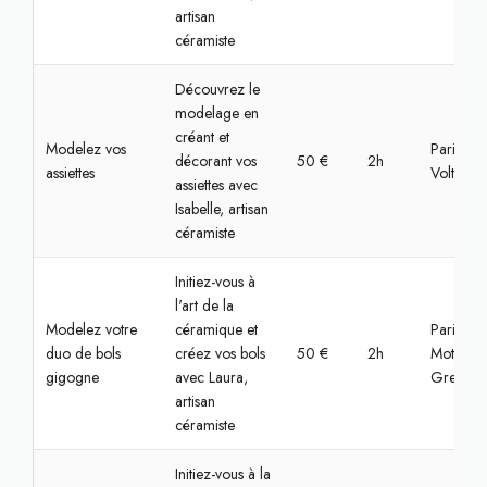
artisan
céramiste
Découvrez le
modelage en
créant et
Modelez vos
Paris,
décorant vos
50 €
2h
assiettes
Voltaire
assiettes avec
Isabelle, artisan
céramiste
Initiez-vous à
l'art de la
Modelez votre
céramique et
Paris, La
duo de bols
créez vos bols
50 €
2h
Motte-Pi
gigogne
avec Laura,
Grenelle
artisan
céramiste
Initiez-vous à la