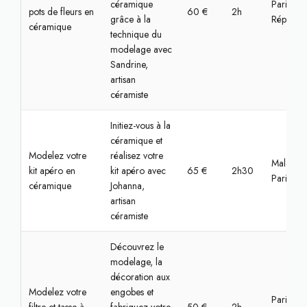
céramique
Paris,
pots de fleurs en
60 €
2h
grâce à la
Républiq
céramique
technique du
modelage avec
Sandrine,
artisan
céramiste
Initiez-vous à la
céramique et
Modelez votre
réalisez votre
Malakoff
kit apéro en
kit apéro avec
65 €
2h30
Paris
céramique
Johanna,
artisan
céramiste
Découvrez le
modelage, la
décoration aux
Modelez votre
engobes et
Paris, Lo