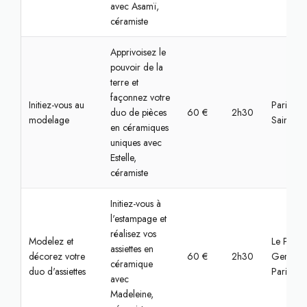
avec Asamï,
céramiste
Apprivoisez le
pouvoir de la
terre et
façonnez votre
Initiez-vous au
Paris, C
duo de pièces
60 €
2h30
modelage
Saint-Mar
en céramiques
uniques avec
Estelle,
céramiste
Initiez-vous à
l'estampage et
réalisez vos
Modelez et
Le Pré-Sa
assiettes en
décorez votre
60 €
2h30
Gervais,
céramique
duo d'assiettes
Paris
avec
Madeleine,