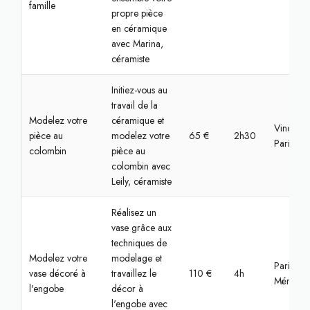
famille
propre pièce
en céramique
avec Marina,
céramiste
Initiez-vous au
travail de la
Modelez votre
céramique et
Vincenne
pièce au
modelez votre
65 €
2h30
Paris
colombin
pièce au
colombin avec
Leily, céramiste
Réalisez un
vase grâce aux
techniques de
Modelez votre
modelage et
Paris,
vase décoré à
travaillez le
110 €
4h
Ménilmon
l'engobe
décor à
l'engobe avec