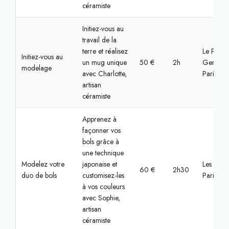
céramiste
Initiez-vous au
travail de la
terre et réalisez
Le Pré-Sa
Initiez-vous au
un mug unique
50 €
2h
Gervais,
modelage
avec Charlotte,
Paris
artisan
céramiste
Apprenez à
façonner vos
bols grâce à
une technique
Modelez votre
japonaise et
Les Lilas,
60 €
2h30
duo de bols
customisez-les
Paris
à vos couleurs
avec Sophie,
artisan
céramiste