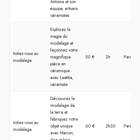
Antoine et son
équipe, artisans
céramistes
Explorez la
magie du
modelage et
façonnez votre
Initiez-vous au
magnifique
50 €
2h
Paris, Bas
modelage
pièce en
céramique
avec Laetitia,
céramiste
Découvrez le
modelage de
la terre et
fabriquez votre
Initiez-vous au
objet unique
60 €
2h30
Paris, Bas
modelage
avec Marion,
Ana et leur