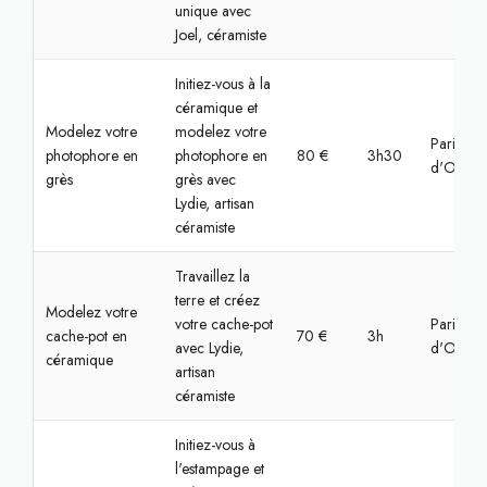
unique avec
Joel, céramiste
Initiez-vous à la
céramique et
Modelez votre
modelez votre
Paris, Va
photophore en
photophore en
80 €
3h30
d'Oise
grès
grès avec
Lydie, artisan
céramiste
Travaillez la
terre et créez
Modelez votre
votre cache-pot
Paris, Va
cache-pot en
70 €
3h
avec Lydie,
d'Oise
céramique
artisan
céramiste
Initiez-vous à
l'estampage et