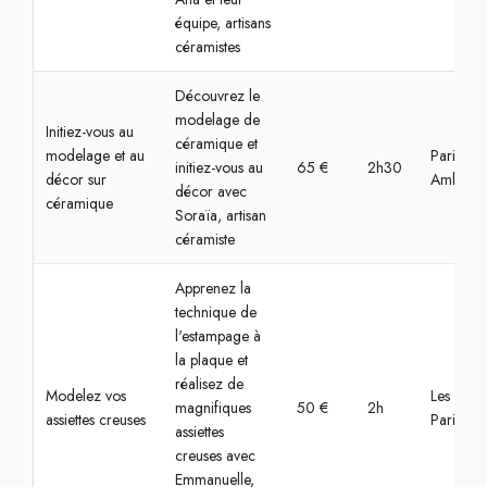
équipe, artisans
céramistes
Découvrez le
modelage de
Initiez-vous au
céramique et
modelage et au
Paris, Sa
initiez-vous au
65 €
2h30
décor sur
Ambrois
décor avec
céramique
Soraïa, artisan
céramiste
Apprenez la
technique de
l'estampage à
la plaque et
réalisez de
Modelez vos
Les Lilas,
magnifiques
50 €
2h
assiettes creuses
Paris
assiettes
creuses avec
Emmanuelle,