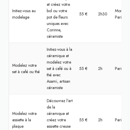
et créez votre
Initiez-vous au
bol ou votre
Montrou
55 €
2h30
modelage
pot de fleurs
Paris
uniques avec
Corinne,
céramiste
Initiez-vous à la
céramique et
modelez votre
Modelez votre
set à café ou à
55 €
2h
Paris, Bas
set à café ou thé
thé avec
Asamï, artisan
céramiste
Découvrez l'art
de la
Modelez votre
céramique et
assiette à la
créez votre
55 €
2h
Paris, Bas
plaque
assiette creuse