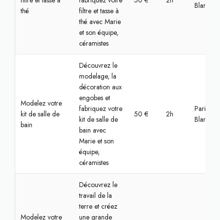
filtre et tasse à
fabriquez votre
50 €
2h
Blanc
thé
filtre et tasse à
thé avec Marie
et son équipe,
céramistes
Découvrez le
modelage, la
décoration aux
engobes et
Modelez votre
fabriquez votre
Paris, Lo
kit de salle de
50 €
2h
kit de salle de
Blanc
bain
bain avec
Marie et son
équipe,
céramistes
Découvrez le
travail de la
terre et créez
Modelez votre
une grande