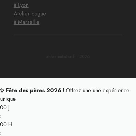
à Lyon
Atelier bague
à Marseille
atelier-initiation.fr - 2026
✨ Fête des pères 2026 !
Offrez une une expérience
unique
00
J
:
00
H
: