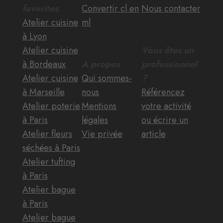
favorites
Convertir cl en
Nous contacter
Atelier cuisine
ml
à Lyon
Atelier cuisine
Vous êtes un
à Bordeaux
A propos
professionnel
Atelier cuisine
Qui sommes-
?
à Marseille
nous
Référencez
Atelier poterie
Mentions
votre activité
à Paris
légales
ou écrire un
Atelier fleurs
Vie privée
article
séchées à Paris
Atelier tufting
à Paris
Atelier bague
à Paris
Atelier bague