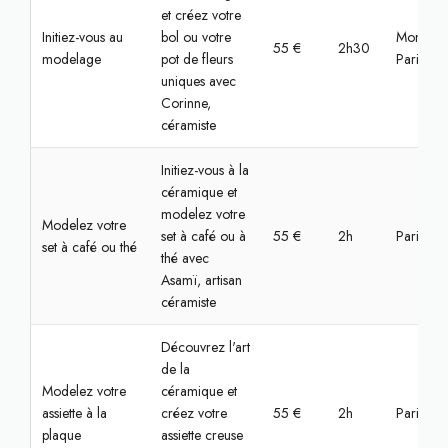
et créez votre
Initiez-vous au
bol ou votre
Montrou
55 €
2h30
modelage
pot de fleurs
Paris
uniques avec
Corinne,
céramiste
Initiez-vous à la
céramique et
modelez votre
Modelez votre
set à café ou à
55 €
2h
Paris, Bas
set à café ou thé
thé avec
Asamï, artisan
céramiste
Découvrez l'art
de la
Modelez votre
céramique et
assiette à la
créez votre
55 €
2h
Paris, Bas
plaque
assiette creuse