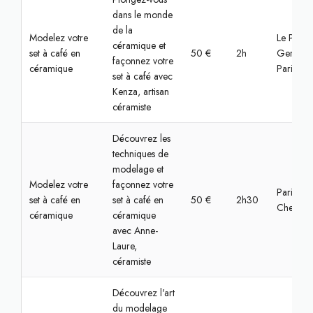
dans le monde
de la
Modelez votre
Le Pré-Sa
céramique et
set à café en
50 €
2h
Gervais,
façonnez votre
céramique
Paris
set à café avec
Kenza, artisan
céramiste
Découvrez les
techniques de
modelage et
Modelez votre
façonnez votre
Paris,
set à café en
set à café en
50 €
2h30
Chemin v
céramique
céramique
avec Anne-
Laure,
céramiste
Découvrez l'art
du modelage