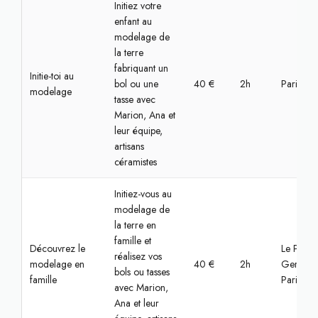
Initiez votre
enfant au
modelage de
la terre
fabriquant un
Initie-toi au
bol ou une
40 €
2h
Paris, Bas
modelage
tasse avec
Marion, Ana et
leur équipe,
artisans
céramistes
Initiez-vous au
modelage de
la terre en
famille et
Découvrez le
Le Pré-Sa
réalisez vos
modelage en
40 €
2h
Gervais,
bols ou tasses
famille
Paris
avec Marion,
Ana et leur