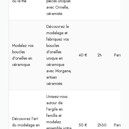
ou le thé
pièces uniques
avec Ornelle,
céramiste
Découvrez le
modelage et
fabriquez vos
Modelez vos
boucles
boucles
d'oreilles
40 €
2h
Paris, S
d'oreilles en
unique en
céramique
céramique
avec Morgane,
artisan
céramiste
Unissez-vous
autour de
l'argile en
famille et
Découvrez l'art
modelez
du modelage en
50 €
2h30
Paris, Bas
ensemble votre