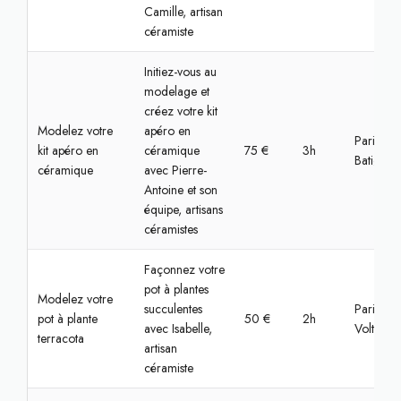
Camille, artisan
céramiste
Initiez-vous au
modelage et
créez votre kit
Modelez votre
apéro en
Paris,
kit apéro en
céramique
75 €
3h
Batignoll
céramique
avec Pierre-
Antoine et son
équipe, artisans
céramistes
Façonnez votre
pot à plantes
Modelez votre
succulentes
Paris,
pot à plante
50 €
2h
avec Isabelle,
Voltaire
terracota
artisan
céramiste