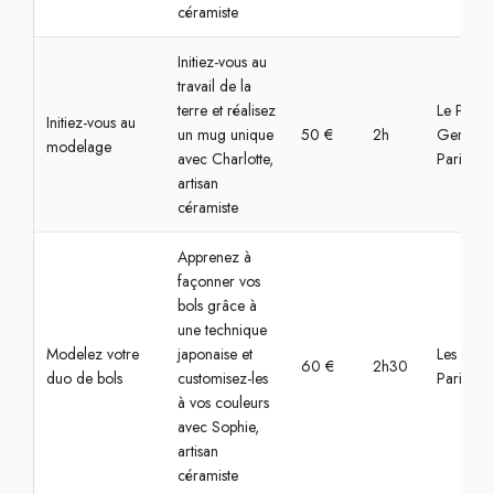
céramiste
Initiez-vous au
travail de la
terre et réalisez
Le Pré-Sa
Initiez-vous au
un mug unique
50 €
2h
Gervais,
modelage
avec Charlotte,
Paris
artisan
céramiste
Apprenez à
façonner vos
bols grâce à
une technique
Modelez votre
japonaise et
Les Lilas,
60 €
2h30
duo de bols
customisez-les
Paris
à vos couleurs
avec Sophie,
artisan
céramiste