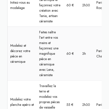
Initiez-vous au
Paris,
façonnez votre
60 €
2h30
modelage
Roquette
création avec
Tania, artisan
céramiste
Faites naître
l'art entre vos
mains et
Modelez et
façonnez une
décorez votre
Paris,
magnifique
60 €
3h
pièce en
Chaville
pièce en
céramique
céramique
avec Lena,
céramiste
Travaillez la
terre et
modelez vos
Modelez votre
propres pièces
planche apéro et
55 €
2h30
Paris, O
de vaisselle