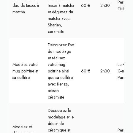
Paris,
duo de tasses à
tasses à matcha
60 €
2h30
Télégrap
matcha
et dégustez du
matcha avec
Sharlen,
céramiste
Découvrez l'art
du modelage
et réalisez
Modelez votre
votre mug
Le Pré-Sa
mug poitrine et
poitrine ainsi
60 €
2h30
Gervais,
sa cuillère
que sa cuillère
Paris
avec Kenza,
artisan
céramiste
Découvrez le
modelage et le
décor de
Modelez et
céramique et
Paris,