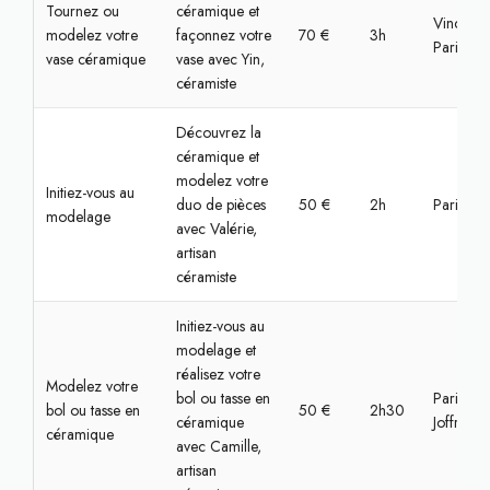
Tournez ou
céramique et
Vincenne
modelez votre
façonnez votre
70 €
3h
Paris
vase céramique
vase avec Yin,
céramiste
Découvrez la
céramique et
modelez votre
Initiez-vous au
duo de pièces
50 €
2h
Paris, Bas
modelage
avec Valérie,
artisan
céramiste
Initiez-vous au
modelage et
réalisez votre
Modelez votre
bol ou tasse en
Paris, Jul
bol ou tasse en
50 €
2h30
céramique
Joffrin
céramique
avec Camille,
artisan