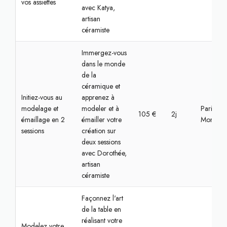
vos assiettes
avec Katya,
artisan
céramiste
Immergez-vous
dans le monde
de la
céramique et
Initiez-vous au
apprenez à
modelage et
modeler et à
Paris 14,
105 €
2j
émaillage en 2
émailler votre
Montpar
sessions
création sur
deux sessions
avec Dorothée,
artisan
céramiste
Façonnez l'art
de la table en
réalisant votre
Modelez votre