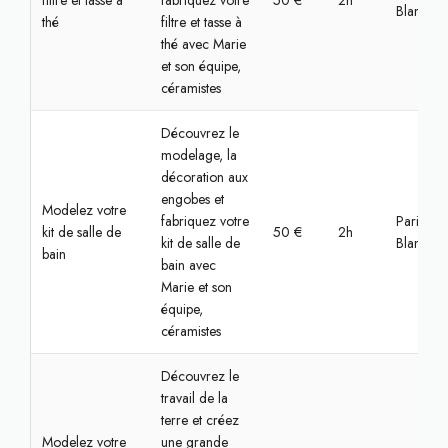
filtre et tasse à
fabriquez votre
50 €
2h
Blanc
thé
filtre et tasse à
thé avec Marie
et son équipe,
céramistes
Découvrez le
modelage, la
décoration aux
engobes et
Modelez votre
fabriquez votre
Paris, Lo
kit de salle de
50 €
2h
kit de salle de
Blanc
bain
bain avec
Marie et son
équipe,
céramistes
Découvrez le
travail de la
terre et créez
Modelez votre
une grande