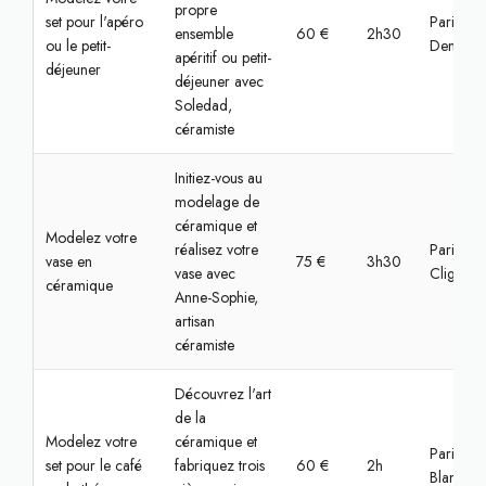
propre
set pour l'apéro
Paris, Sa
ensemble
60 €
2h30
ou le petit-
Denis
apéritif ou petit-
déjeuner
déjeuner avec
Soledad,
céramiste
Initiez-vous au
modelage de
céramique et
Modelez votre
réalisez votre
Paris,
vase en
75 €
3h30
vase avec
Clignanc
céramique
Anne-Sophie,
artisan
céramiste
Découvrez l'art
de la
Modelez votre
céramique et
Paris, Lo
set pour le café
fabriquez trois
60 €
2h
Blanc