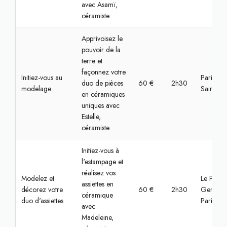
avec Asamï,
céramiste
Apprivoisez le
pouvoir de la
terre et
façonnez votre
Initiez-vous au
Paris, C
duo de pièces
60 €
2h30
modelage
Saint-Mar
en céramiques
uniques avec
Estelle,
céramiste
Initiez-vous à
l'estampage et
réalisez vos
Modelez et
Le Pré-Sa
assiettes en
décorez votre
60 €
2h30
Gervais,
céramique
duo d'assiettes
Paris
avec
Madeleine,