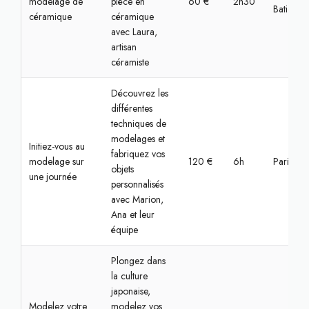
modelage de
pièce en
60 €
2h30
Batignoll
céramique
céramique
avec Laura,
artisan
céramiste
Découvrez les
différentes
techniques de
modelages et
Initiez-vous au
fabriquez vos
modelage sur
120 €
6h
Paris, Bas
objets
une journée
personnalisés
avec Marion,
Ana et leur
équipe
Plongez dans
la culture
japonaise,
Modelez votre
modelez vos