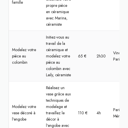
famille
propre pièce
en céramique
avec Marina,
céramiste
Initiez-vous au
travail de la
Modelez votre
céramique et
Vincenne
pièce au
modelez votre
65 €
2h30
Paris
colombin
pièce au
colombin avec
Leily, céramiste
Réalisez un
vase grâce aux
techniques de
Modelez votre
modelage et
Paris,
vase décoré à
travaillez le
110 €
4h
Ménilmon
l'engobe
décor à
l'engobe avec