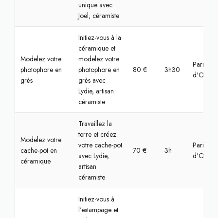
unique avec
Joel, céramiste
Initiez-vous à la
céramique et
Modelez votre
modelez votre
Paris, Va
photophore en
photophore en
80 €
3h30
d'Oise
grès
grès avec
Lydie, artisan
céramiste
Travaillez la
terre et créez
Modelez votre
votre cache-pot
Paris, Va
cache-pot en
70 €
3h
avec Lydie,
d'Oise
céramique
artisan
céramiste
Initiez-vous à
l'estampage et