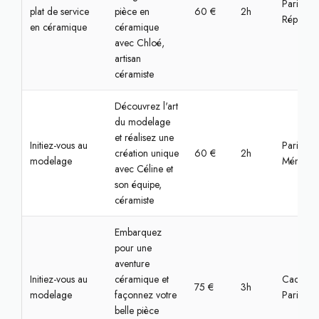
Paris,
plat de service
pièce en
60 €
2h
Républiq
en céramique
céramique
avec Chloé,
artisan
céramiste
Découvrez l'art
du modelage
et réalisez une
Initiez-vous au
Paris,
création unique
60 €
2h
modelage
Ménilmon
avec Céline et
son équipe,
céramiste
Embarquez
pour une
aventure
Initiez-vous au
céramique et
Cachan,
75 €
3h
modelage
façonnez votre
Paris
belle pièce