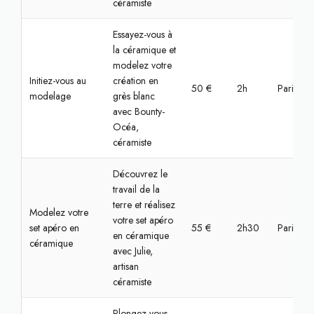
céramiste
Essayez-vous à
la céramique et
modelez votre
Initiez-vous au
création en
50 €
2h
Paris, Bas
modelage
grès blanc
avec Bounty-
Océa,
céramiste
Découvrez le
travail de la
terre et réalisez
Modelez votre
votre set apéro
set apéro en
55 €
2h30
Paris, Pa
en céramique
céramique
avec Julie,
artisan
céramiste
Plongez-vous