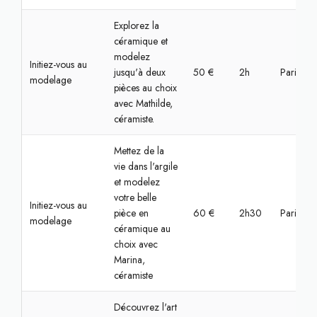
Explorez la
céramique et
modelez
Initiez-vous au
jusqu'à deux
50 €
2h
Paris, Bas
modelage
pièces au choix
avec Mathilde,
céramiste.
Mettez de la
vie dans l'argile
et modelez
votre belle
Initiez-vous au
pièce en
60 €
2h30
Paris, Bas
modelage
céramique au
choix avec
Marina,
céramiste
Découvrez l'art