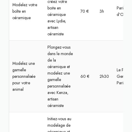
créez votre
Modelez votre
boite en
Paris, Va
boîte en
70 €
3h
céramique
d'Oise
céramique
avec Lydie,
artisan
céramiste
Plongez-vous
dans le monde
de la
Modelez une
céramique et
gamelle
Le Pré-Sa
modelez une
personnalisée
60 €
2h30
Gervais,
gamelle
pour votre
Paris
personnalisée
animal
avec Kenza,
artisan
céramiste
Initiez-vous au
modelage de
céramique et