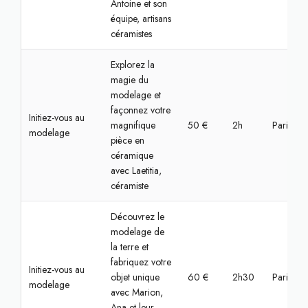
Antoine et son
équipe, artisans
céramistes
Explorez la
magie du
modelage et
façonnez votre
Initiez-vous au
magnifique
50 €
2h
Paris, Bas
modelage
pièce en
céramique
avec Laetitia,
céramiste
Découvrez le
modelage de
la terre et
fabriquez votre
Initiez-vous au
objet unique
60 €
2h30
Paris, Bas
modelage
avec Marion,
Ana et leur