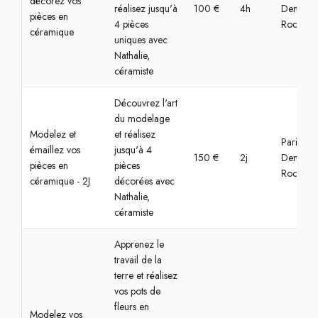
décorez vos
réalisez jusqu'à
100 €
4h
Denfert-
pièces en
4 pièces
Rochere
céramique
uniques avec
Nathalie,
céramiste
Découvrez l'art
du modelage
Modelez et
et réalisez
Paris,
émaillez vos
jusqu'à 4
150 €
2j
Denfert-
pièces en
pièces
Rochere
céramique - 2J
décorées avec
Nathalie,
céramiste
Apprenez le
travail de la
terre et réalisez
vos pots de
fleurs en
Modelez vos