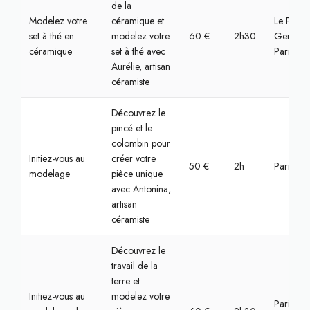
de la
Modelez votre
céramique et
Le Pré-Sa
set à thé en
modelez votre
60 €
2h30
Gervais,
céramique
set à thé avec
Paris
Aurélie, artisan
céramiste
Découvrez le
pincé et le
colombin pour
Initiez-vous au
créer votre
50 €
2h
Paris, Na
modelage
pièce unique
avec Antonina,
artisan
céramiste
Découvrez le
travail de la
terre et
Initiez-vous au
modelez votre
Paris,