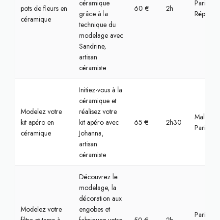
céramique
Paris,
pots de fleurs en
60 €
2h
grâce à la
Républiq
céramique
technique du
modelage avec
Sandrine,
artisan
céramiste
Initiez-vous à la
céramique et
Modelez votre
réalisez votre
Malakoff
kit apéro en
kit apéro avec
65 €
2h30
Paris
céramique
Johanna,
artisan
céramiste
Découvrez le
modelage, la
décoration aux
Modelez votre
engobes et
Paris, Lo