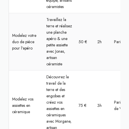
équipe, artisans
céramistes
Travaillez la
terre et réalisez
une planche
Modelez votre
apéro & une
duo de pièce
50 €
2h
Paris, S
petite assiette
pour l'apéro
avec Jonas,
artisan
céramiste
Découvrez le
travail de la
terre et des
engobes et
Modelez vos
créez vos
Paris, Hô
assiettes en
75 €
3h
assiettes en
de Ville
céramique
céramiques
avec Morgane,
artisan