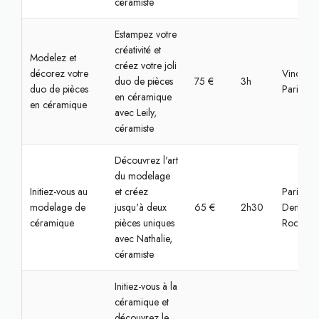
céramiste
Estampez votre
créativité et
Modelez et
créez votre joli
décorez votre
Vincenne
duo de pièces
75 €
3h
duo de pièces
Paris
en céramique
en céramique
avec Leily,
céramiste
Découvrez l'art
du modelage
Initiez-vous au
et créez
Paris,
modelage de
jusqu'à deux
65 €
2h30
Denfert-
céramique
pièces uniques
Rochere
avec Nathalie,
céramiste
Initiez-vous à la
céramique et
découvrez le