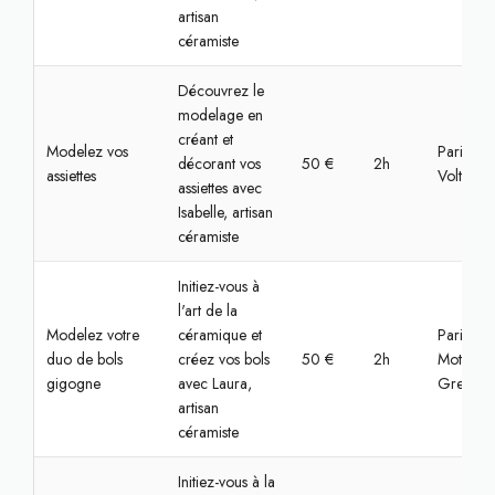
artisan
céramiste
Découvrez le
modelage en
créant et
Modelez vos
Paris,
décorant vos
50 €
2h
assiettes
Voltaire
assiettes avec
Isabelle, artisan
céramiste
Initiez-vous à
l'art de la
Modelez votre
céramique et
Paris, La
duo de bols
créez vos bols
50 €
2h
Motte-Pi
gigogne
avec Laura,
Grenelle
artisan
céramiste
Initiez-vous à la