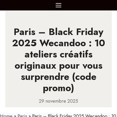
Aller
MENU
au
contenu
Paris – Black Friday
2025 Wecandoo : 10
ateliers créatifs
originaux pour vous
surprendre (code
promo)
29 novembre 2025
Home
»
Paris
»
Paris – Black Friday 2025 Wecandoo : 10