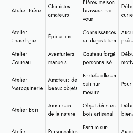
Bières maison
Chimistes
Débu
Atelier Bière
brassées par
amateurs
curi
vous
Atelier
Connaissances
Aucu
Épicuriens
Oenologie
en dégustation
prér
Atelier
Aventuriers
Couteau forgé
Débu
Couteau
manuels
personnalisé
moti
Portefeuille en
Atelier
Amateurs de
cuir sur
Pour 
Maroquinerie
beaux objets
mesure
Amoureux
Objet déco en
Débu
Atelier Bois
de la nature
bois artisanal
bien
Parfum sur-
Atelier
Personnalités
Aucu