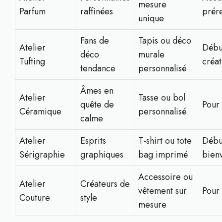
mesure
Parfum
raffinées
prér
unique
Fans de
Tapis ou déco
Atelier
Débu
déco
murale
Tufting
créat
tendance
personnalisé
Âmes en
Atelier
Tasse ou bol
quête de
Pour 
Céramique
personnalisé
calme
Atelier
Esprits
T-shirt ou tote
Débu
Sérigraphie
graphiques
bag imprimé
bien
Accessoire ou
Atelier
Créateurs de
vêtement sur
Pour 
Couture
style
mesure