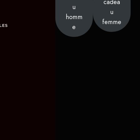
cadea
u
u
homm
femme
e
LES