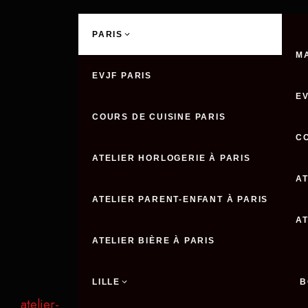
Aller
au
PARIS
contenu
M
EVJF PARIS
E
COURS DE CUISINE PARIS
C
ATELIER HORLOGERIE À PARIS
AT
ATELIER PARENT-ENFANT À PARIS
A
ATELIER BIÈRE À PARIS
LILLE
B
atelier-