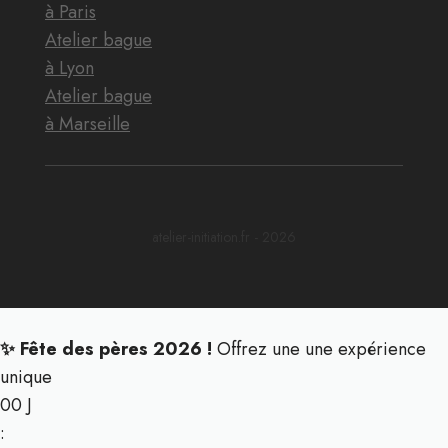
à Paris
Atelier bague
à Lyon
Atelier bague
à Marseille
atelier-initiation.fr - 2026
✨ Fête des pères 2026 !
Offrez une une expérience
unique
00
J
: