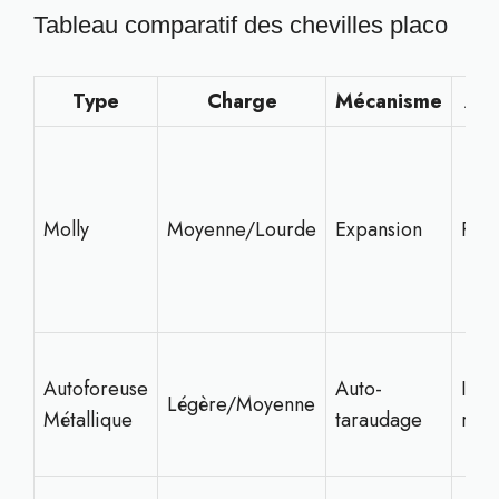
Tableau comparatif des chevilles placo
Type
Charge
Mécanisme
Ava
Molly
Moyenne/Lourde
Expansion
Rob
Autoforeuse
Auto-
Insta
Légère/Moyenne
Métallique
taraudage
rap