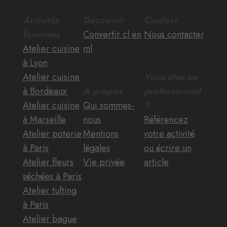
Activités
Découvrir
Contact
favorites
Convertir cl en
Nous contacter
Atelier cuisine
ml
à Lyon
Atelier cuisine
Vous êtes un
à Bordeaux
A propos
professionnel
Atelier cuisine
Qui sommes-
?
à Marseille
nous
Référencez
Atelier poterie
Mentions
votre activité
à Paris
légales
ou écrire un
Atelier fleurs
Vie privée
article
séchées à Paris
Atelier tufting
à Paris
Atelier bague