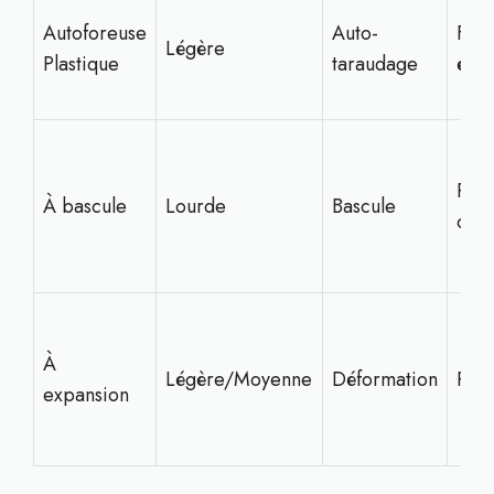
Autoforeuse
Auto-
Faci
Légère
Plastique
taraudage
éco
Répa
À bascule
Lourde
Bascule
cha
À
Légère/Moyenne
Déformation
Poly
expansion