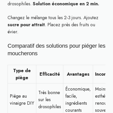
drosophiles.
Solution économique en 2 min.
Changez le mélange tous les 2-3 jours. Ajoutez
sucre pour attrait
. Placez près des fruits ou
évier.
Comparatif des solutions pour piéger les
moucherons
Type de
Efficacité
Avantages
Inconvé
piège
Économique,
Moins
Très bonne
Piège au
facile,
esthétiqu
sur les
vinaigre DIY
ingrédients
renouvel
drosophiles
courants
souvent