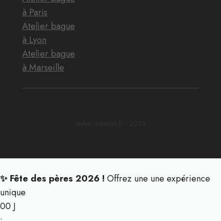
à Paris
Atelier bague
à Lyon
Atelier bague
à Marseille
atelier-initiation.fr - 2026
✨ Fête des pères 2026 !
Offrez une une expérience
unique
00
J
: