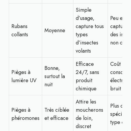
Simple
d’usage,
Peu esthé
Rubans
capture tous
capture a
Moyenne
collants
types
des insec
d’insectes
non ciblé
volants
Efficace
Coût d’ac
Bonne,
Pièges à
24/7, sans
consomm
surtout la
lumière UV
produit
électriqu
nuit
chimique
bruit de
Attire les
Plus cher
Pièges à
Très ciblée
moucherons
spécifiqu
phéromones
et efficace
de loin,
type d’in
discret