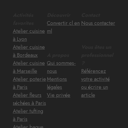
Activités
Découvrir
Contact
favorites
Convertir cl en
Nous contacter
Atelier cuisine
ml
à Lyon
Atelier cuisine
Vous êtes un
à Bordeaux
A propos
professionnel
Atelier cuisine
Qui sommes-
?
à Marseille
nous
Référencez
Atelier poterie
Mentions
votre activité
à Paris
légales
ou écrire un
Atelier fleurs
Vie privée
article
séchées à Paris
Atelier tufting
à Paris
Atelier bague