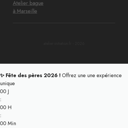
Atelier bague
à Marseille
atelier-initiation.fr - 2026
✨ Fête des pères 2026 !
Offrez une une expérience
unique
00
J
:
00
H
:
00
Min