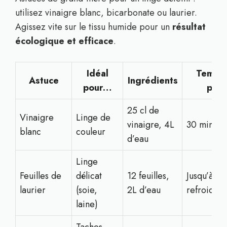
utilisez vinaigre blanc, bicarbonate ou laurier.
Agissez vite sur le tissu humide pour un
résultat
écologique et efficace
.
Idéal
Temps
Astuce
Ingrédients
pour…
pos
25 cl de
Vinaigre
Linge de
vinaigre, 4L
30 minute
blanc
couleur
d’eau
Linge
Feuilles de
délicat
12 feuilles,
Jusqu’à
laurier
(soie,
2L d’eau
refroidis
laine)