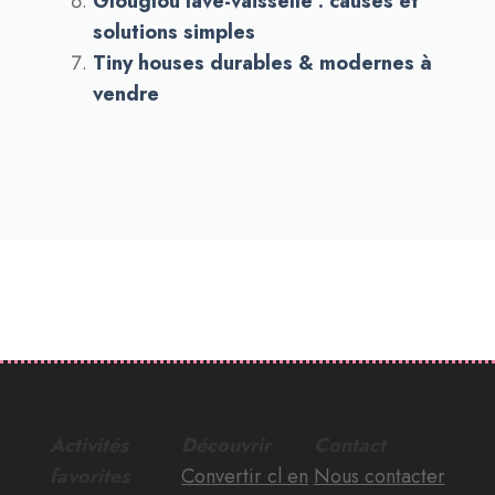
Glouglou lave-vaisselle : causes et
solutions simples
Tiny houses durables & modernes à
vendre
Activités
Découvrir
Contact
favorites
Convertir cl en
Nous contacter