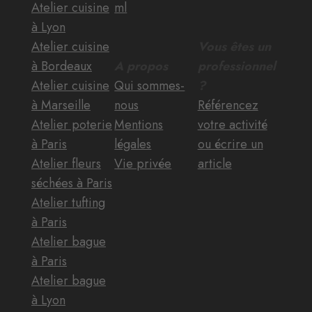
Atelier cuisine
ml
à Lyon
Atelier cuisine
Vous êtes un
à Bordeaux
A propos
professionnel
Atelier cuisine
Qui sommes-
?
à Marseille
nous
Référencez
Atelier poterie
Mentions
votre activité
à Paris
légales
ou écrire un
Atelier fleurs
Vie privée
article
séchées à Paris
Atelier tufting
à Paris
Atelier bague
à Paris
Atelier bague
à Lyon