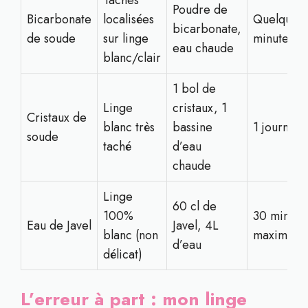
Taches
Poudre de
Bicarbonate
localisées
Quelques
bicarbonate,
de soude
sur linge
minutes
eau chaude
blanc/clair
1 bol de
Linge
cristaux, 1
Cristaux de
blanc très
bassine
1 journée
soude
taché
d’eau
chaude
Linge
60 cl de
100%
30 minute
Eau de Javel
Javel, 4L
blanc (non
maximum
d’eau
délicat)
L’erreur à part : mon linge