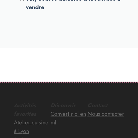
vendre
Activités
Découvrir
Contact
favorites
Convertir cl en
Nous contacter
Atelier cuisine
ml
à Lyon