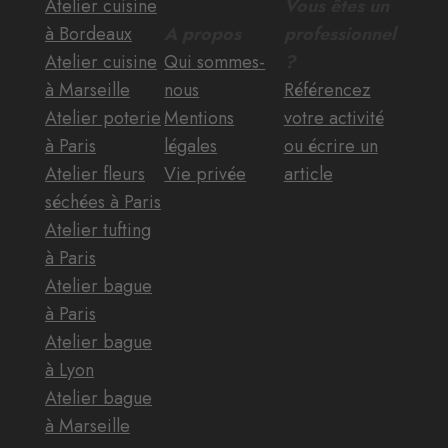
Atelier cuisine
Vous êtes un
à Bordeaux
A propos
professionnel
Atelier cuisine
Qui sommes-
?
à Marseille
nous
Référencez
Atelier poterie
Mentions
votre activité
à Paris
légales
ou écrire un
Atelier fleurs
Vie privée
article
séchées à Paris
Atelier tufting
à Paris
Atelier bague
à Paris
Atelier bague
à Lyon
Atelier bague
à Marseille