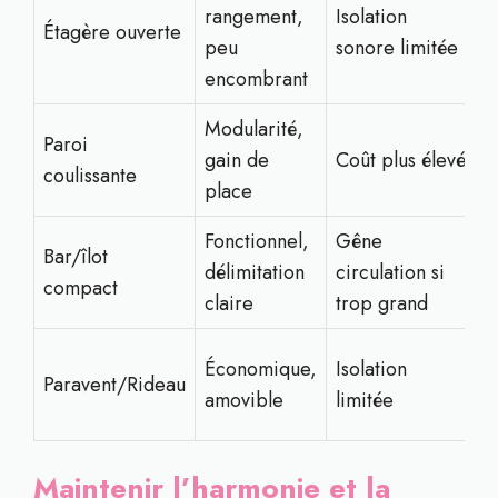
rangement,
Isolation
D
Étagère ouverte
peu
sonore limitée
v
encombrant
Modularité,
Paroi
F
gain de
Coût plus élevé
coulissante
m
place
Fonctionnel,
Gêne
C
Bar/îlot
délimitation
circulation si
s
compact
claire
trop grand
o
T
Économique,
Isolation
Paravent/Rideau
b
amovible
limitée
s
Maintenir l’harmonie et la