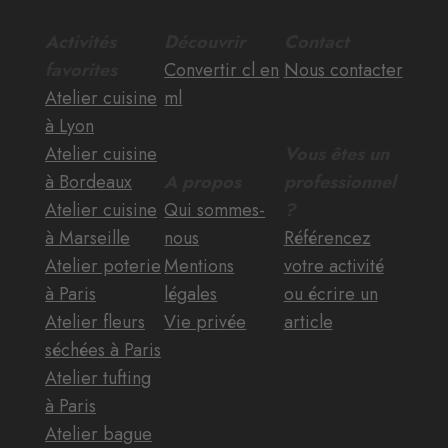
Activités
Découvrir
Contact
favorites
Convertir cl en
Nous contacter
Atelier cuisine
ml
à Lyon
Atelier cuisine
Vous êtes un
à Bordeaux
A propos
professionnel
Atelier cuisine
Qui sommes-
?
à Marseille
nous
Référencez
Atelier poterie
Mentions
votre activité
à Paris
légales
ou écrire un
Atelier fleurs
Vie privée
article
séchées à Paris
Atelier tufting
à Paris
Atelier bague