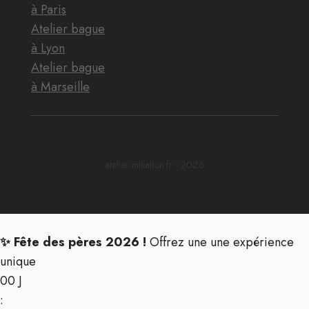
à Paris
Atelier bague
à Lyon
Atelier bague
à Marseille
atelier-initiation.fr - 2026
✨ Fête des pères 2026 !
Offrez une une expérience
unique
00
J
: