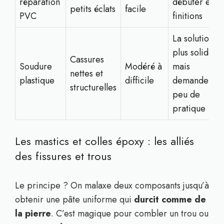
réparation
débuter et le
petits éclats
facile
PVC
finitions
La solution la
plus solide
Cassures
Soudure
Modéré à
mais
nettes et
plastique
difficile
demande un
structurelles
peu de
pratique
Les mastics et colles époxy : les alliés
des fissures et trous
Le principe ? On malaxe deux composants jusqu’à
obtenir une pâte uniforme qui
durcit comme de
la pierre
. C’est magique pour combler un trou ou