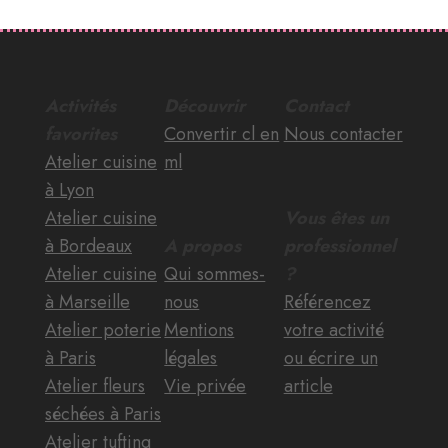
Activités
Découvrir
Contact
favorites
Convertir cl en
Nous contacter
Atelier cuisine
ml
à Lyon
Atelier cuisine
Vous êtes un
à Bordeaux
A propos
professionnel
Atelier cuisine
Qui sommes-
?
à Marseille
nous
Référencez
Atelier poterie
Mentions
votre activité
à Paris
légales
ou écrire un
Atelier fleurs
Vie privée
article
séchées à Paris
Atelier tufting