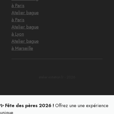
à Paris
Atelier bague
à Paris
Atelier bague
à Lyon
Atelier bague
à Marseille
atelier-initiation.fr - 2026
✨ Fête des pères 2026 !
Offrez une une expérience
unique