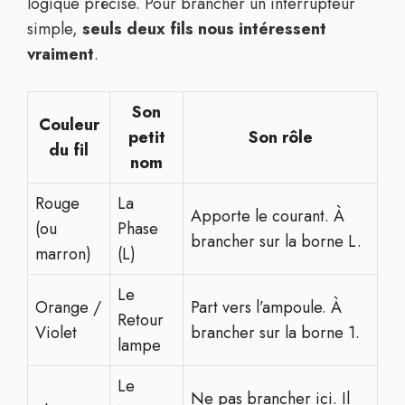
logique précise. Pour brancher un interrupteur
simple,
seuls deux fils nous intéressent
vraiment
.
Son
Couleur
petit
Son rôle
du fil
nom
Rouge
La
Apporte le courant. À
(ou
Phase
brancher sur la borne L.
marron)
(L)
Le
Orange /
Part vers l’ampoule. À
Retour
Violet
brancher sur la borne 1.
lampe
Le
Ne pas brancher ici. Il