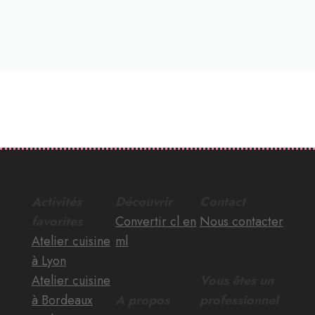
Activités
Découvrir
Contact
favorites
Convertir cl en
Nous contacter
Atelier cuisine
ml
à Lyon
Atelier cuisine
Vous êtes un
à Bordeaux
A propos
professionnel