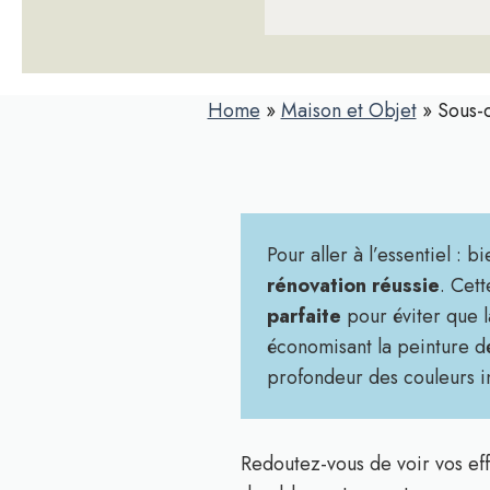
Home
»
Maison et Objet
»
Sous-c
Pour aller à l’essentiel :
rénovation réussie
. Cet
parfaite
pour éviter que la
économisant la peinture dé
profondeur des couleurs i
Redoutez-vous de voir vos eff