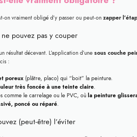
t-elle vraiment obligatoire ?
est-on vraiment obligé d’y passer ou peut-on
zapper l’étap
s ne pouvez pas y couper
 un résultat décevant. L’application d’une
sous couche pei
is :
et poreux
(plâtre, placo) qui “boit” la peinture.
uleur très foncée à une teinte claire
.
ses comme le carrelage ou le PVC, où
la peinture glissera
ssivé, poncé ou réparé
.
uvez (peut-être) l’éviter