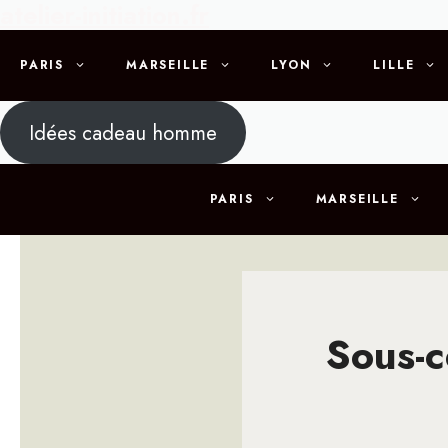
atelier-initiation.fr
Aller
au
contenu
PARIS
MARSEILLE
LYON
LILLE
Idées cadeau homme
PARIS
MARSEILLE
Sous-c