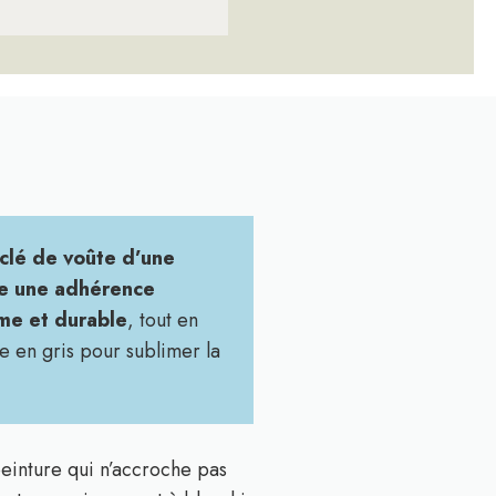
 clé de voûte d’une
e une adhérence
rme et durable
, tout en
e en gris pour sublimer la
peinture qui n’accroche pas