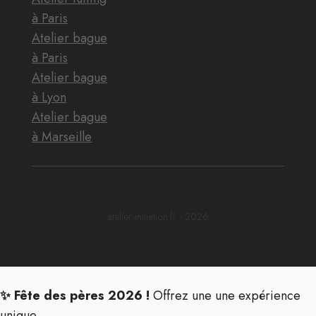
à Paris
Atelier bague
à Paris
Atelier bague
à Lyon
Atelier bague
à Marseille
atelier-initiation.fr - 2026
✨ Fête des pères 2026 !
Offrez une une expérience
unique