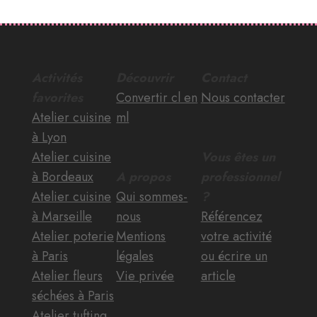
Activités
Découvrir
Contact
favorites
Convertir cl en
Nous contacter
Atelier cuisine
ml
à Lyon
Atelier cuisine
Vous êtes un
à Bordeaux
A propos
professionnel
Atelier cuisine
Qui sommes-
?
à Marseille
nous
Référencez
Atelier poterie
Mentions
votre activité
à Paris
légales
ou écrire un
Atelier fleurs
Vie privée
article
séchées à Paris
Atelier tufting