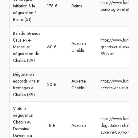
https://www.funbook
initiation à la
178 €
Reims
oenologie-initiation-
dégustation à
Reims (51)
Balade Grands
Crus en e-
https://www.funbook
Auxerre,
Mehari et
60 €
grands-crus-en-e-meh
Chablis
dégustation de
89/voir
Chablis (89)
Dégustation
accords vins et
Auxerre,
https://www.funbook
20 €
fromages à
Chablis
accors-vins-et-froma
Chablis (89)
Visite et
dégustation
https://www.funbooke
Chablis au
18 €
Auxerre
degustation-chablis-
Domaine
auxerre-89/voir
Davenne à