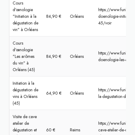
Cours
d'œnologie
https://www.funbook
"Initiation à la
84,90 €
Orléans
doenologie-initiation
dégustation de
45/voir
vin" à Orléans
Cours
d'œnologie
https://www.funbook
"Les arômes
84,90 €
Orléans
doenologie-les-arome
du vin" à
Orléans (45)
Initiation à la
dégustation de
https://www.funbooke
64,90 €
Orléans
vins à Orléans
la-degustation-de-vin
(45)
Visite de cave
atelier de
https://www.funbook
dégustation et
60 €
Reims
cave-atelier-de-degus