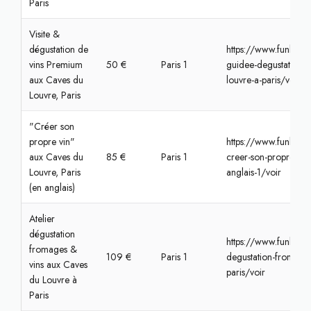
Paris
Visite &
dégustation de
https://www.funbooke
vins Premium
50 €
Paris 1
guidee-degustation-
aux Caves du
louvre-a-paris/voir
Louvre, Paris
"Créer son
propre vin"
https://www.funbook
aux Caves du
85 €
Paris 1
creer-son-propre-vin-
Louvre, Paris
anglais-1/voir
(en anglais)
Atelier
dégustation
https://www.funbook
fromages &
109 €
Paris 1
degustation-fromages
vins aux Caves
paris/voir
du Louvre à
Paris