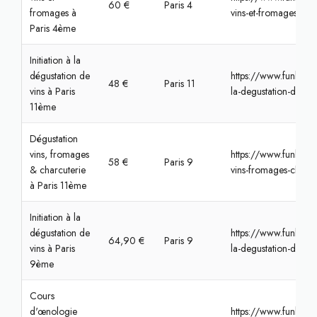
60 €
Paris 4
fromages à
vins-et-fromages-a-p
Paris 4ème
Initiation à la
dégustation de
https://www.funbooke
48 €
Paris 11
vins à Paris
la-degustation-de-vin
11ème
Dégustation
vins, fromages
https://www.funbook
58 €
Paris 9
& charcuterie
vins-fromages-charcu
à Paris 11ème
Initiation à la
dégustation de
https://www.funbooke
64,90 €
Paris 9
vins à Paris
la-degustation-de-vin
9ème
Cours
d'œnologie
https://www.funbook