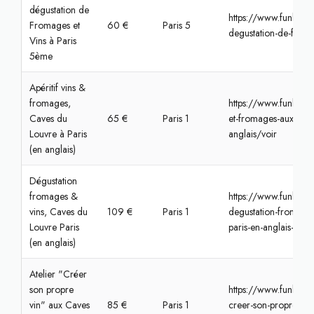
dégustation de
https://www.funbook
Fromages et
60 €
Paris 5
degustation-de-froma
Vins à Paris
5ème
Apéritif vins &
fromages,
https://www.funbooke
Caves du
65 €
Paris 1
et-fromages-aux-cave
Louvre à Paris
anglais/voir
(en anglais)
Dégustation
fromages &
https://www.funbook
vins, Caves du
109 €
Paris 1
degustation-fromages
Louvre Paris
paris-en-anglais-1/vo
(en anglais)
Atelier "Créer
son propre
https://www.funbook
vin" aux Caves
85 €
Paris 1
creer-son-propre-vin