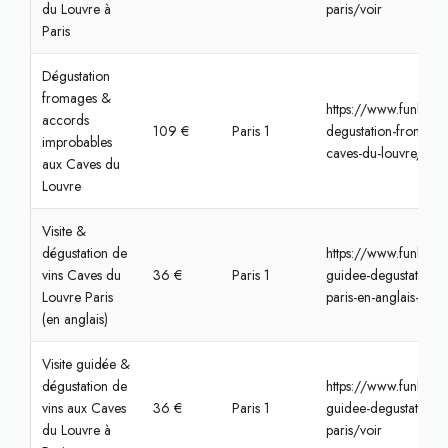
du Louvre à
paris/voir
Paris
Dégustation
fromages &
https://www.funbook
accords
109 €
Paris 1
degustation-fromage
improbables
caves-du-louvre/voir
aux Caves du
Louvre
Visite &
dégustation de
https://www.funbooke
vins Caves du
36 €
Paris 1
guidee-degustation-d
Louvre Paris
paris-en-anglais-1/vo
(en anglais)
Visite guidée &
dégustation de
https://www.funbooke
vins aux Caves
36 €
Paris 1
guidee-degustation-d
du Louvre à
paris/voir