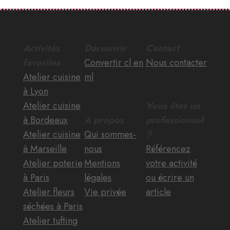
Activités
Découvrir
Contact
favorites
Convertir cl en
Nous contacter
Atelier cuisine
ml
à Lyon
Atelier cuisine
Vous êtes un
à Bordeaux
A propos
professionnel
Atelier cuisine
Qui sommes-
?
à Marseille
nous
Référencez
Atelier poterie
Mentions
votre activité
à Paris
légales
ou écrire un
Atelier fleurs
Vie privée
article
séchées à Paris
Atelier tufting