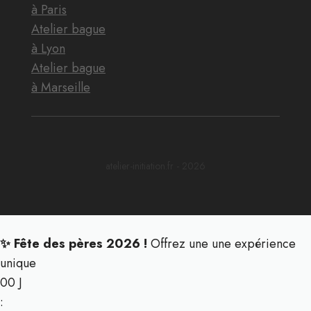
à Paris
Atelier bague
à Lyon
Atelier bague
à Marseille
atelier-initiation.fr - 2026
✨ Fête des pères 2026 !
Offrez une une expérience
unique
00
J
: