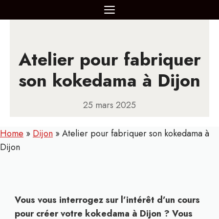
Aller
MENU
au
contenu
Atelier pour fabriquer
son kokedama à Dijon
25 mars 2025
Home
»
Dijon
»
Atelier pour fabriquer son kokedama à
Dijon
Vous vous interrogez sur l’intérêt d’un cours
pour créer votre kokedama à Dijon ? Vous