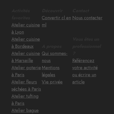
Activités
Découvrir
Contact
favorites
Convertir cl en
Nous contacter
Atelier cuisine
ml
à Lyon
Atelier cuisine
Vous êtes un
à Bordeaux
A propos
professionnel
Atelier cuisine
Qui sommes-
?
à Marseille
nous
Référencez
Atelier poterie
Mentions
votre activité
à Paris
légales
ou écrire un
Atelier fleurs
Vie privée
article
séchées à Paris
Atelier tufting
à Paris
Atelier bague