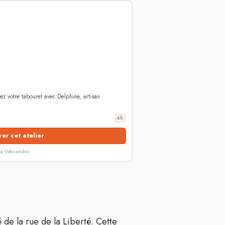
sez votre tabouret avec Delphine, artisan
4h
er cet atelier
ia Wecandoo
é de la rue de la Liberté. Cette