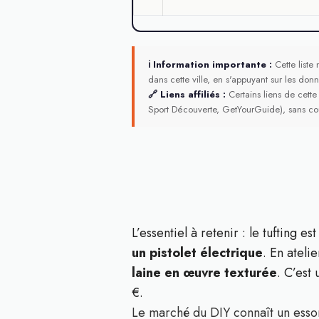
ℹ Information importante :
Cette liste 
dans cette ville, en s'appuyant sur les donn
🔗 Liens affiliés :
Certains liens de cette
Sport Découverte, GetYourGuide), sans co
L’essentiel à retenir : le tufting 
un pistolet électrique
. En ateli
laine en œuvre texturée
. C’est
€.
Le marché du DIY connaît un essor