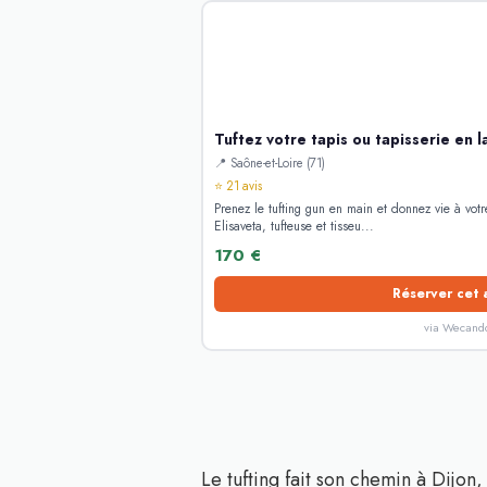
Tuftez votre tapis ou tapisserie en l
📍 Saône-et-Loire (71)
⭐ 21 avis
Prenez le tufting gun en main et donnez vie à votr
Elisaveta, tufteuse et tisseu...
170 €
Réserver cet 
via Wecand
Le tufting fait son chemin à Dijon,