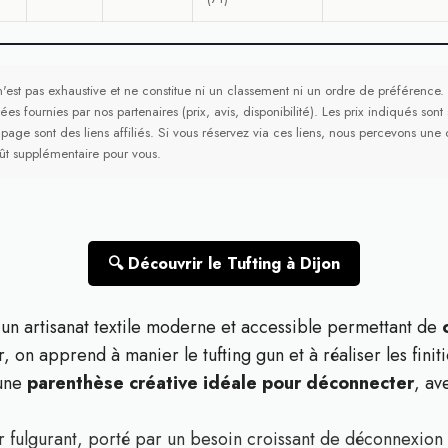
n'est pas exhaustive et ne constitue ni un classement ni un ordre de préférence. E
ées fournies par nos partenaires (prix, avis, disponibilité). Les prix indiqués sont
 page sont des liens affiliés. Si vous réservez via ces liens, nous percevons u
ût supplémentaire pour vous.
🔍 Découvrir le Tufting à Dijon
est un artisanat textile moderne et accessible permettant de
er, on apprend à manier le tufting gun et à réaliser les fini
 une
parenthèse créative idéale pour déconnecter
, av
 fulgurant, porté par un besoin croissant de déconnexion 