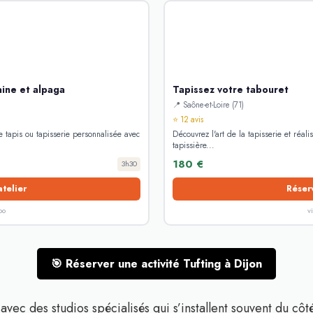
aine et alpaga
Tapissez votre tabouret
📍 Saône-et-Loire (71)
⭐ 12 avis
e tapis ou tapisserie personnalisée avec
Découvrez l'art de la tapisserie et réali
tapissière...
180 €
3h30
atelier
Réserv
oo
v
🎯 Réserver une activité Tufting à Dijon
 avec des studios spécialisés qui s’installent souvent du côt