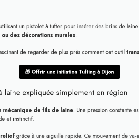
tilisant un pistolet à tufter pour insérer des brins de lain
s ou des décorations murales
.
t fascinant de regarder de plus près comment cet outil
tran
🎁 Offrir une initiation Tufting à Dijon
 à laine expliquée simplement en région
n mécanique de fils de laine
. Une pression constante est
e et instinctif.
relief
grâce à une aiguille rapide. Ce mouvement de va-et-