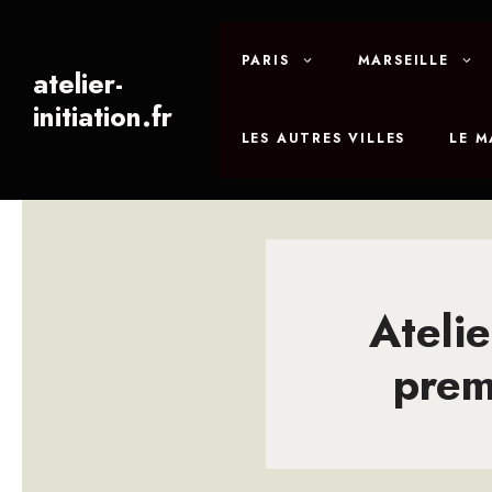
Aller
au
PARIS
MARSEILLE
contenu
atelier-
initiation.fr
LES AUTRES VILLES
LE 
Atelie
prem