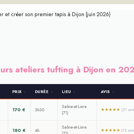
itier et créer son premier tapis à Dijon (juin 2026)
urs ateliers tufting à Dijon en 20
PRIX
DURÉE
LIEU
AVIS
↕
↕
↕
↕
Saône-et-Loire
170 €
★★★★★
3h30
(21 avis
(71)
Saône-et-Loire
180 €
★★★★★
4h
(12 avis
(71)