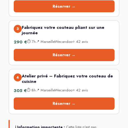
Réserver →
Fabriquez votre couteau pliant sur une
3
journée
290 €
⏱ 7h📍 MarseilleWecandoo⭐ 42 avis
Réserver →
Atelier privé – Fabriquez votre couteau de
4
cuisine
305 €
⏱ 8h📍 MarseilleWecandoo⭐ 42 avis
Réserver →
ℹ Information importante :
Cette liste n'est pas