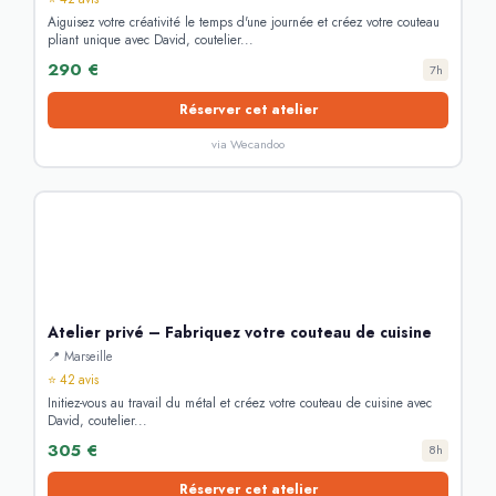
Aiguisez votre créativité le temps d'une journée et créez votre couteau
pliant unique avec David, coutelier...
290 €
7h
Réserver cet atelier
via Wecandoo
Atelier privé – Fabriquez votre couteau de cuisine
📍 Marseille
⭐ 42 avis
Initiez-vous au travail du métal et créez votre couteau de cuisine avec
David, coutelier...
305 €
8h
Réserver cet atelier