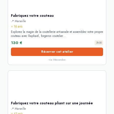
Fabriquez votre couteau
📍 Marseille
⭐ 16 avis
Explorez la magie de la coutellerie artisanale et assemblez votre propre
couteau avec Raphaël, forgeron coutelier...
130 €
3h30
Réserver cet atelier
via Wecandoo
Fabriquez votre couteau pliant sur une journée
📍 Marseille
⭐ 42 avis