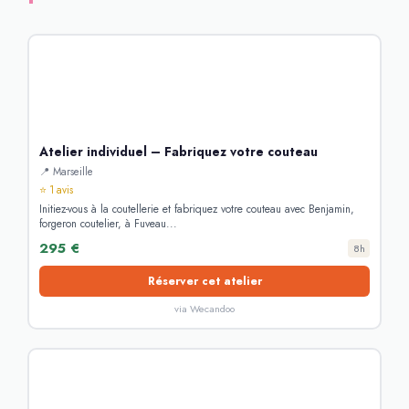
Atelier individuel – Fabriquez votre couteau
📍 Marseille
⭐ 1 avis
Initiez-vous à la coutellerie et fabriquez votre couteau avec Benjamin,
forgeron coutelier, à Fuveau...
295 €
8h
Réserver cet atelier
via Wecandoo