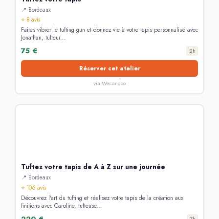
📍 Bordeaux
⭐ 8 avis
Faites vibrer le tufting gun et donnez vie à votre tapis personnalisé avec
Jonathan, tufteur...
75 €
2h
Réserver cet atelier
via Wecandoo
Tuftez votre tapis de A à Z sur une journée
📍 Bordeaux
⭐ 106 avis
Découvrez l'art du tufting et réalisez votre tapis de la création aux
finitions avec Caroline, tufteuse...
220 €
7h