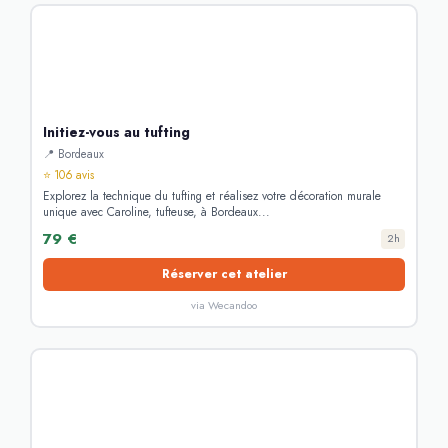
Initiez-vous au tufting
📍 Bordeaux
⭐ 106 avis
Explorez la technique du tufting et réalisez votre décoration murale
unique avec Caroline, tufteuse, à Bordeaux...
79 €
2h
Réserver cet atelier
via Wecandoo