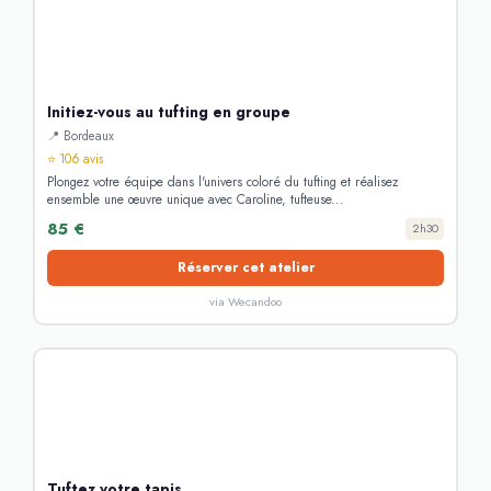
Initiez-vous au tufting en groupe
📍 Bordeaux
⭐ 106 avis
Plongez votre équipe dans l'univers coloré du tufting et réalisez
ensemble une œuvre unique avec Caroline, tufteuse...
85 €
2h30
Réserver cet atelier
via Wecandoo
Tuftez votre tapis