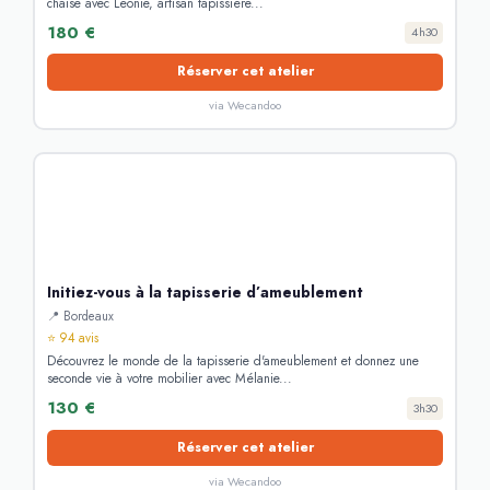
chaise avec Léonie, artisan tapissière...
180 €
4h30
Réserver cet atelier
via Wecandoo
Initiez-vous à la tapisserie d’ameublement
📍 Bordeaux
⭐ 94 avis
Découvrez le monde de la tapisserie d'ameublement et donnez une
seconde vie à votre mobilier avec Mélanie...
130 €
3h30
Réserver cet atelier
via Wecandoo