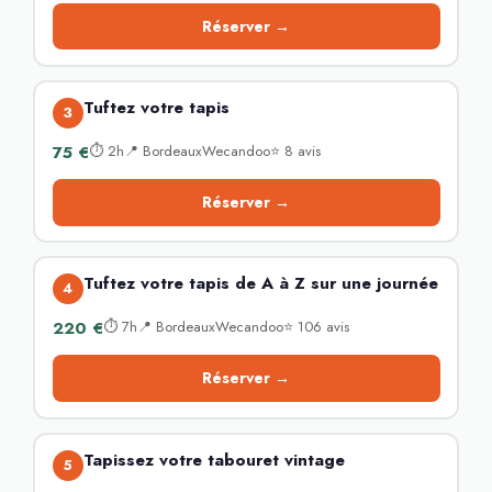
Réserver →
Tuftez votre tapis
3
75 €
⏱ 2h📍 BordeauxWecandoo⭐ 8 avis
Réserver →
Tuftez votre tapis de A à Z sur une journée
4
220 €
⏱ 7h📍 BordeauxWecandoo⭐ 106 avis
Réserver →
Tapissez votre tabouret vintage
5