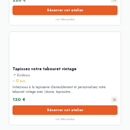
Réserver cet atelier
via Wecandoo
Tapissez votre tabouret vintage
📍 Bordeaux
⭐ 57 avis
Initiez-vous à la tapisserie d'ameublement et personnalisez votre
tabouret vintage avec Léonie, tapissière...
130 €
3h
Réserver cet atelier
via Wecandoo