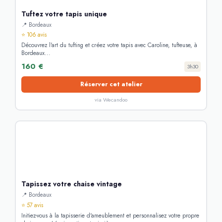
Tuftez votre tapis unique
📍 Bordeaux
⭐ 106 avis
Découvrez l'art du tufting et créez votre tapis avec Caroline, tufteuse, à
Bordeaux...
160 €
3h30
Réserver cet atelier
via Wecandoo
Tapissez votre chaise vintage
📍 Bordeaux
⭐ 57 avis
Initiez-vous à la tapisserie d'ameublement et personnalisez votre propre