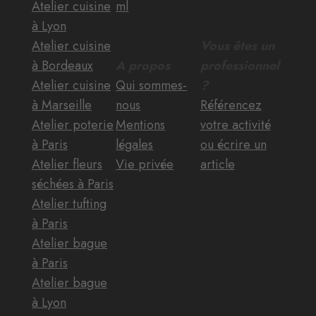
Atelier cuisine
ml
à Lyon
Atelier cuisine
Vous êtes un
à Bordeaux
A propos
professionnel
Atelier cuisine
Qui sommes-
?
à Marseille
nous
Référencez
Atelier poterie
Mentions
votre activité
à Paris
légales
ou écrire un
Atelier fleurs
Vie privée
article
séchées à Paris
Atelier tufting
à Paris
Atelier bague
à Paris
Atelier bague
à Lyon