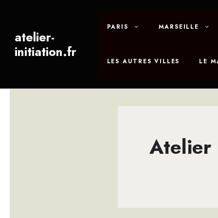
Aller
au
PARIS
MARSEILLE
contenu
atelier-
initiation.fr
LES AUTRES VILLES
LE 
Atelier