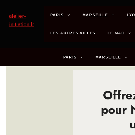
Aller
au
atelier-
PARIS
MARSEILLE
LY
contenu
initiation.fr
LES AUTRES VILLES
LE MAG
PARIS
MARSEILLE
Offre
pour 
u