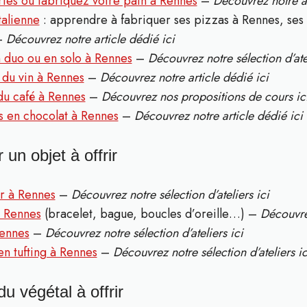
ries ou fabriquez votre pain à Rennes
–
Découvrez notre ar
talienne
: apprendre à fabriquer ses pizzas à Rennes, ses 
–
Découvrez notre article dédié ici
n duo ou en solo à Rennes
–
Découvrez notre sélection d’atel
 du vin à Rennes
–
Découvrez notre article dédié ici
du café à Rennes
–
Découvrez nos propositions de cours ic
s en chocolat à Rennes
–
Découvrez notre article dédié ici
 un objet à offrir
ir à Rennes
–
Découvrez notre sélection d’ateliers ici
à Rennes
(bracelet, bague, boucles d’oreille…) –
Découvrez
Rennes
–
Découvrez notre sélection d’ateliers ici
en tufting à Rennes
–
Découvrez notre sélection d’ateliers ic
du végétal à offrir