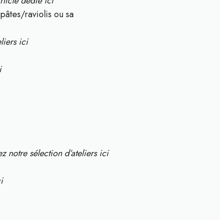
ticle dédié ici
pâtes/raviolis ou sa
iers ici
i
 notre sélection d’ateliers ici
i