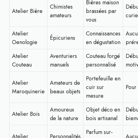
Bières maison
Chimistes
Débu
Atelier Bière
brassées par
amateurs
curi
vous
Atelier
Connaissances
Aucu
Épicuriens
Oenologie
en dégustation
prér
Atelier
Aventuriers
Couteau forgé
Débu
Couteau
manuels
personnalisé
moti
Portefeuille en
Atelier
Amateurs de
cuir sur
Pour 
Maroquinerie
beaux objets
mesure
Amoureux
Objet déco en
Débu
Atelier Bois
de la nature
bois artisanal
bien
Parfum sur-
Atelier
Personnalités
Aucu