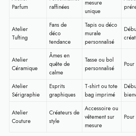
mesure
Parfum
raffinées
prér
unique
Fans de
Tapis ou déco
Atelier
Débu
déco
murale
Tufting
créat
tendance
personnalisé
Âmes en
Atelier
Tasse ou bol
quête de
Pour 
Céramique
personnalisé
calme
Atelier
Esprits
T-shirt ou tote
Débu
Sérigraphie
graphiques
bag imprimé
bien
Accessoire ou
Atelier
Créateurs de
vêtement sur
Pour 
Couture
style
mesure