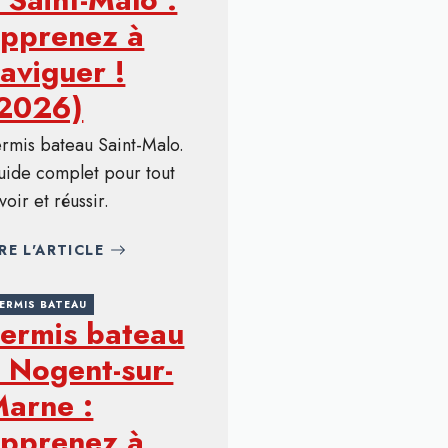
pprenez à
aviguer !
(2026)
rmis bateau Saint-Malo.
uide complet pour tout
voir et réussir.
IRE L'ARTICLE
ERMIS BATEAU
ermis bateau
 Nogent-sur-
arne :
pprenez à