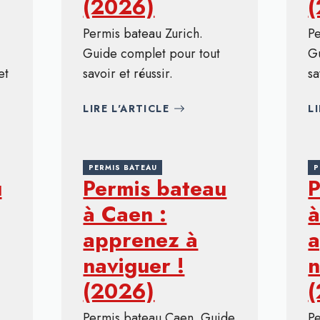
(2026)
Permis bateau Zurich.
P
Guide complet pour tout
G
et
savoir et réussir.
sa
LIRE L'ARTICLE
L
PERMIS BATEAU
P
u
Permis bateau
P
à Caen :
à
apprenez à
a
naviguer !
n
(2026)
Permis bateau Caen. Guide
P