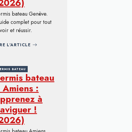
(2026)
ermis bateau Genève.
uide complet pour tout
voir et réussir.
IRE L'ARTICLE
ERMIS BATEAU
ermis bateau
 Amiens :
pprenez à
aviguer !
(2026)
ermis bateau Amiens.