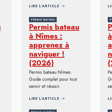
LIRE L'ARTICLE
L
PERMIS BATEAU
P
u
Permis bateau
P
à Nîmes :
à
apprenez à
a
naviguer !
n
(2026)
Permis bateau Nîmes.
P
Guide complet pour tout
G
savoir et réussir.
sa
LIRE L'ARTICLE
L