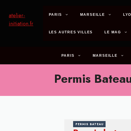
Aller
au
atelier-
PARIS
MARSEILLE
LY
contenu
initiation.fr
LES AUTRES VILLES
LE MAG
PARIS
MARSEILLE
Permis Batea
PERMIS BATEAU