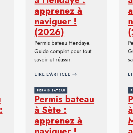
apprenez à
a
naviguer !
n
(2026)
Permis bateau Hendaye.
Pe
Guide complet pour tout
G
savoir et réussir.
sa
LIRE L'ARTICLE
L
PERMIS BATEAU
P
u
Permis bateau
P
:
à Sète :
à
apprenez à
M
naviguer !
a