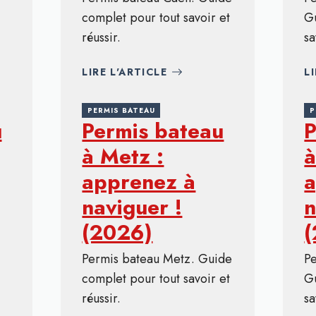
complet pour tout savoir et
G
réussir.
sa
LIRE L'ARTICLE
L
PERMIS BATEAU
P
u
Permis bateau
P
à Metz :
à
apprenez à
a
naviguer !
n
(2026)
Permis bateau Metz. Guide
P
complet pour tout savoir et
G
réussir.
sa