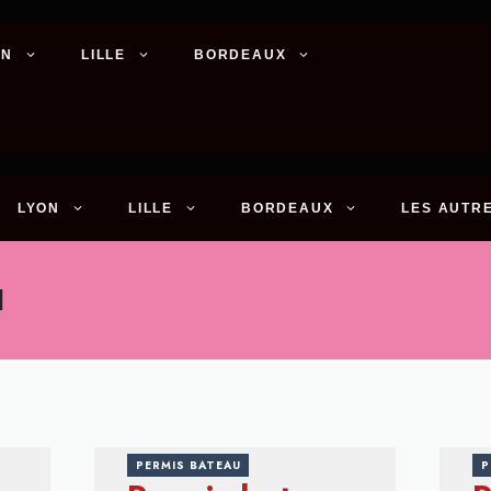
ON
LILLE
BORDEAUX
LYON
LILLE
BORDEAUX
LES AUTRE
u
PERMIS BATEAU
P