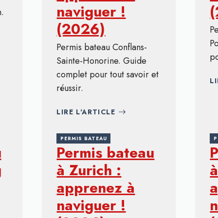
naviguer !
.
(2026)
P
Po
Permis bateau Conflans-
po
Sainte-Honorine. Guide
complet pour tout savoir et
L
réussir.
LIRE L'ARTICLE
PERMIS BATEAU
P
u
Permis bateau
P
g
à Zurich :
à
apprenez à
a
naviguer !
n