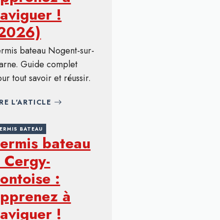
aviguer !
(2026)
ermis bateau Nogent-sur-
arne. Guide complet
ur tout savoir et réussir.
IRE L'ARTICLE
ERMIS BATEAU
ermis bateau
 Cergy-
ontoise :
pprenez à
aviguer !