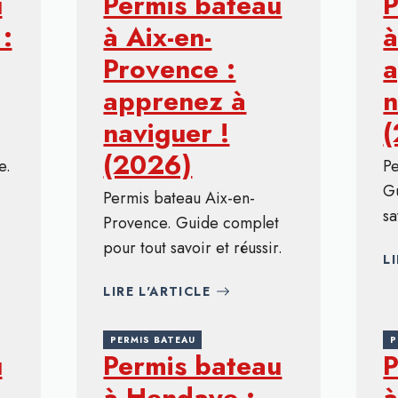
u
Permis bateau
P
:
à Aix-en-
à
Provence :
a
apprenez à
n
naviguer !
(2026)
e.
P
G
Permis bateau Aix-en-
sa
Provence. Guide complet
pour tout savoir et réussir.
L
LIRE L'ARTICLE
PERMIS BATEAU
P
u
Permis bateau
P
à Hendaye :
à