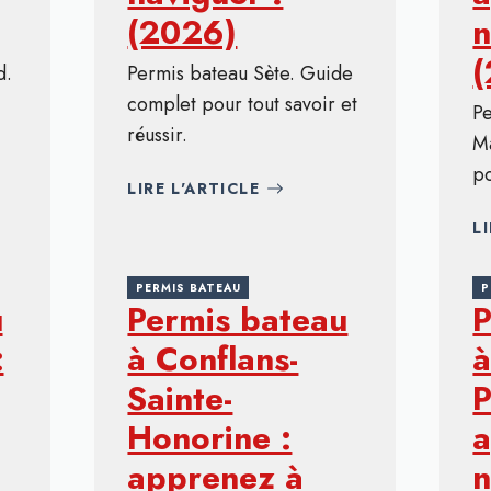
(2026)
n
d.
Permis bateau Sète. Guide
complet pour tout savoir et
P
réussir.
M
po
LIRE L'ARTICLE
L
PERMIS BATEAU
P
u
Permis bateau
P
:
à Conflans-
à
Sainte-
P
Honorine :
a
apprenez à
n