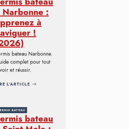
ermis bateau
 Narbonne :
pprenez à
aviguer !
(2026)
ermis bateau Narbonne.
uide complet pour tout
voir et réussir.
IRE L'ARTICLE
ERMIS BATEAU
ermis bateau
 Saint-Malo :