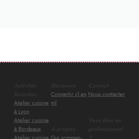
Activités
Découvrir
Contact
favorites
Convertir cl en
Nous contacter
Atelier cuisine
ml
à Lyon
Atelier cuisine
Vous êtes un
à Bordeaux
A propos
professionnel
Atelier cuisine
Qui sommes-
?