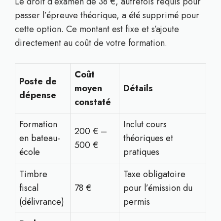
Le droit d’examen de 38 €, autrefois requis pour
passer l’épreuve théorique, a été supprimé pour
cette option. Ce montant est fixe et s’ajoute
directement au coût de votre formation.
Coût
Poste de
moyen
Détails
dépense
constaté
Formation
Inclut cours
200 € –
en bateau-
théoriques et
500 €
école
pratiques
Timbre
Taxe obligatoire
fiscal
78 €
pour l’émission du
(délivrance)
permis