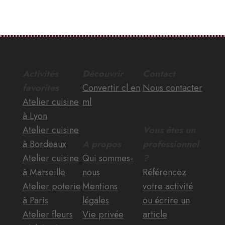
Activités
Découvrir
Contact
favorites
Convertir cl en
Nous contacter
Atelier cuisine
ml
à Lyon
Atelier cuisine
Vous êtes un
à Bordeaux
A propos
professionnel
Atelier cuisine
Qui sommes-
?
à Marseille
nous
Référencez
Atelier poterie
Mentions
votre activité
à Paris
légales
ou écrire un
Atelier fleurs
Vie privée
article