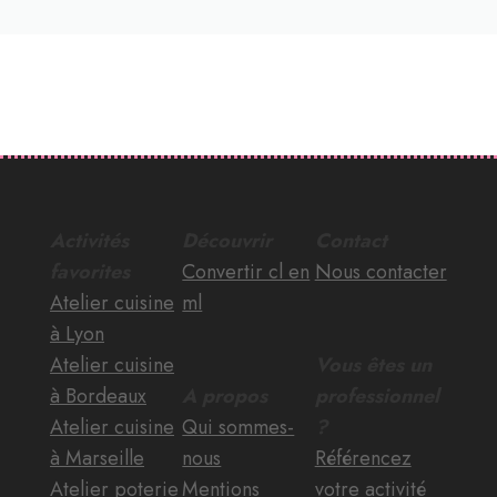
Activités
Découvrir
Contact
favorites
Convertir cl en
Nous contacter
Atelier cuisine
ml
à Lyon
Atelier cuisine
Vous êtes un
à Bordeaux
A propos
professionnel
Atelier cuisine
Qui sommes-
?
à Marseille
nous
Référencez
Atelier poterie
Mentions
votre activité