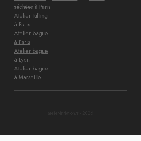
séchées à Paris
Atelier tufting
à Paris
Atelier bague
à Paris
Atelier bague
à Lyon
Atelier bague
à Marseille
atelier-initiation.fr - 2026