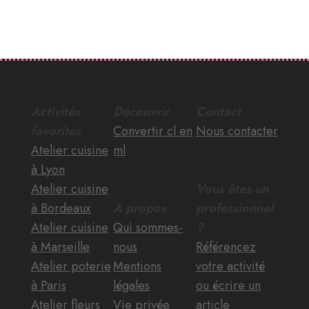
Activités
Découvrir
Contact
favorites
Convertir cl en
Nous contacter
Atelier cuisine
ml
à Lyon
Atelier cuisine
Vous êtes un
à Bordeaux
A propos
professionnel
Atelier cuisine
Qui sommes-
?
à Marseille
nous
Référencez
Atelier poterie
Mentions
votre activité
à Paris
légales
ou écrire un
Atelier fleurs
Vie privée
article